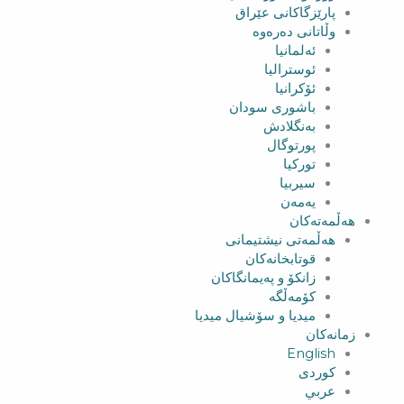
پارێزگاکانی عێراق
وڵاتانی دەرەوە
ئەلمانیا
ئوسترالیا
ئۆکرانیا
باشوری سودان
بەنگلادش
پورتوگال
تورکیا
سیربیا
یەمەن
هەڵمەتەکان
هەڵمەتی نیشتیمانی
قوتابخانەکان
زانکۆ و پەیمانگاکان
کۆمەڵگە
میدیا و سۆشیال میدیا
زمانەکان
English
کوردی
عربي