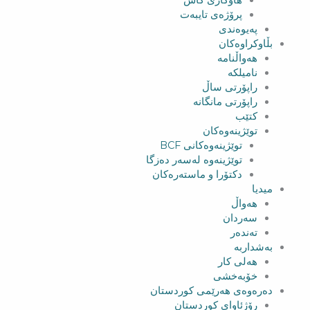
هاوکاری کاش
پرۆژەی تایبەت
پەیوەندی
بڵاوکراوەکان
هەواڵنامە
نامیلکە
راپۆرتی ساڵ
راپۆرتی مانگانە
کتێب
توێژینەوەکان
توێژینەوەکانی BCF​
توێژینەوە لەسەر دەزگا
دکتۆرا و ماستەرەکان
میدیا
‌‌هەواڵ
سه‌ردان
تەندەر
بەشداربە
هەلی کار
خۆبەخشی
دەرەوەی هەرێمی کوردستان
رۆژئاوای کوردستان