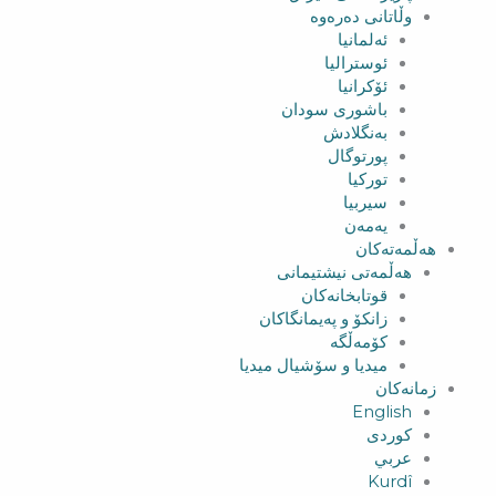
وڵاتانی دەرەوە
ئەلمانیا
ئوسترالیا
ئۆکرانیا
باشوری سودان
بەنگلادش
پورتوگال
تورکیا
سیربیا
یەمەن
هەڵمەتەکان
هەڵمەتی نیشتیمانی
قوتابخانەکان
زانکۆ و پەیمانگاکان
کۆمەڵگە
میدیا و سۆشیال میدیا
زمانەکان
English
کوردی
عربي
Kurdî