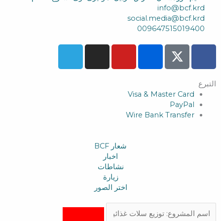
info@bcf.krd
social.media@bcf.krd
009647515019400
T
I
Y
F
F
e
n
o
l
a
l
s
u
i
c
التبرع
e
c
t
t
e
Visa & Master Card
g
a
u
k
b
PayPal
r
g
b
r
o
Wire Bank Transfer
a
r
e
o
m
a
k
m
شعار BCF
اخبار
نشاطات
زیارة
اختر الصور
Search