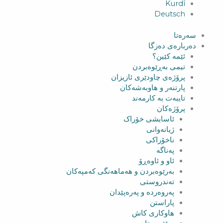
Kurdî
Deutsch
سەرەتا
دەربارەی دەزگا
ئێمە کێین؟
تیمی بەڕێوەبردن
پرۆژەی چاودێری ئازیزان
پارتنەر و هاوبەشەکان
تایبەت بە کارمەند
پرۆژەکان
ئاسایشی خۆراک
ژیانەوانی
ناخۆراکی
پەناگە
ئاو و ئاوەڕۆ
بەرێوەبردن و هەماهەنگی کەمپەکان
تەندروستی
پەروەردە و پەرەپێدان
پاراستن
هاوکاری کاش