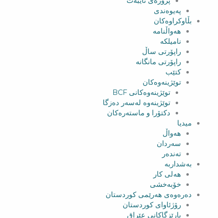
پرۆژەی تایبەت
پەیوەندی
بڵاوکراوەکان
هەواڵنامە
نامیلکە
راپۆرتی ساڵ
راپۆرتی مانگانە
کتێب
توێژینەوەکان
توێژینەوەکانی BCF​
توێژینەوە لەسەر دەزگا
دکتۆرا و ماستەرەکان
میدیا
‌‌هەواڵ
سه‌ردان
تەندەر
بەشداربە
هەلی کار
خۆبەخشی
دەرەوەی هەرێمی کوردستان
رۆژئاوای کوردستان
پارێزگاکانی عێراق