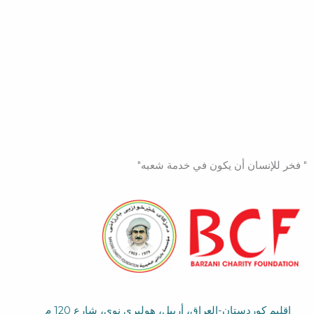
" فخر للإنسان أن يكون في خدمة شعبه"
اقلیم كوردستان-العراق، أربیل، هولیری نوی، شارع 120 م