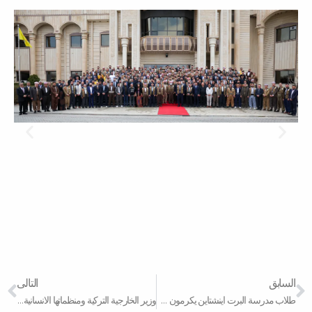
xt
Prev
السابق
التالى
طلاب مدرسة البرت اينشتاين يكرمون مؤسسة بارزاني الخيرية عن طريق منظمة كاريتاس
وزير الخارجية التركية ومنظماتها الانسانية يشكرون مؤسسة بارزاني الخيرية