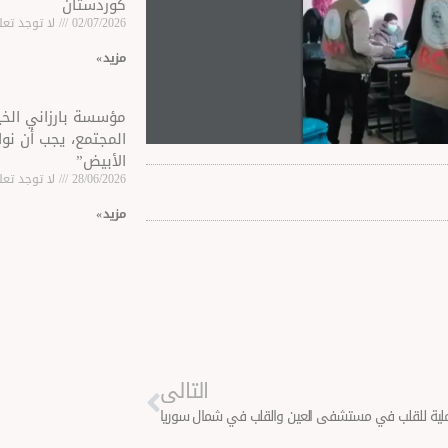
كوردستان
02/07/2026
لا توجد تعل
مزید »
مؤسسة بارزاني الخير
المجتمع، يجب أن نوا
الأبيض”
28/06/2026
لا توجد تعل
مزید »
Next
التالى
عملية للقلب في مستشفى العين والقلب في شمال سوريا