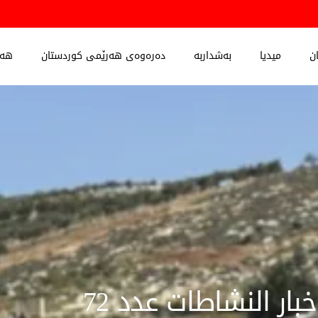
ن
میدیا
بەشداربە
دەرەوەی هەرێمی کوردستان
هەڵ
خبار النشاطات عدد 72