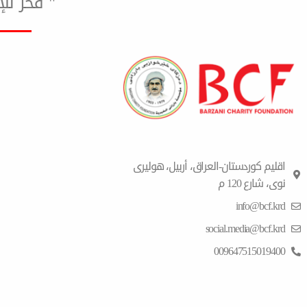
" فخر ل
اقلیم كوردستان-العراق، أربیل، هولیری
نوی، شارع 120 م
info@bcf.krd
social.media@bcf.krd
009647515019400