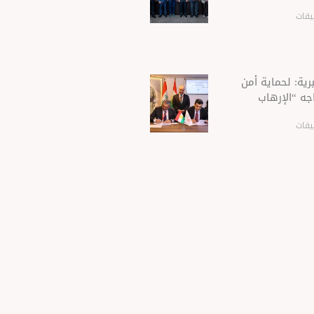
يقات
ية: لحماية أمن
جه “الإرهاب
يقات