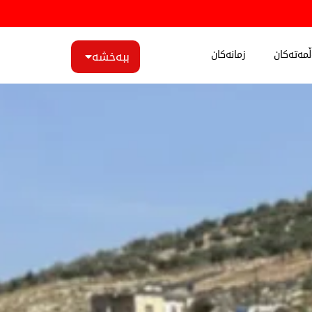
مەتەکان
زمانەکان
ببەخشە