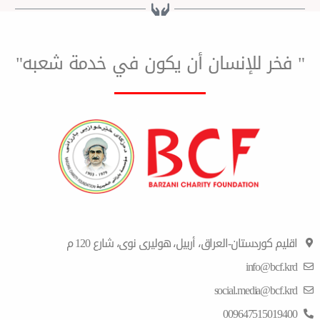
لإنسان أن يكون في خدمة شعبه"
ان-العراق، أربیل، هولیری نوی، شارع 120 م
i
social.m
00964