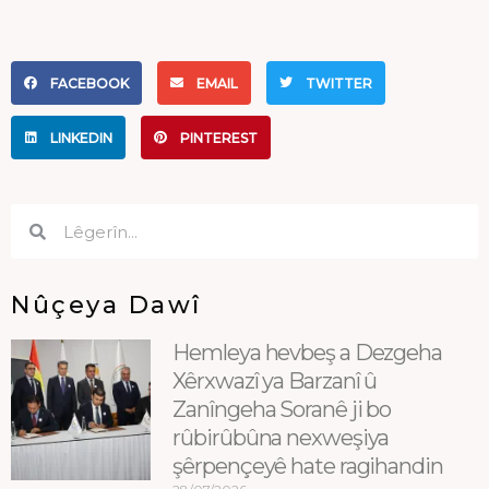
FACEBOOK
EMAIL
TWITTER
LINKEDIN
PINTEREST
Search
Search
Nûçeya Dawî
Hemleya hevbeş a Dezgeha
Xêrxwazî ya Barzanî û
Zanîngeha Soranê ji bo
rûbirûbûna nexweşiya
şêrpençeyê hate ragihandin