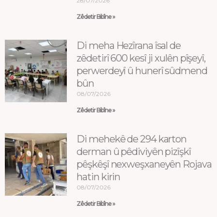
28/07/2026
Zêdetir Bibîne »
Di meha Hezîrana îsal de
zêdetirî 600 kesî ji xulên pîşeyî,
perwerdeyî û hunerî sûdmend
bûn
08/07/2026
Zêdetir Bibîne »
Di mehekê de 294 karton
derman û pêdiviyên pizîşkî
pêşkêşî nexweşxaneyên Rojava
hatin kirin
08/07/2026
Zêdetir Bibîne »