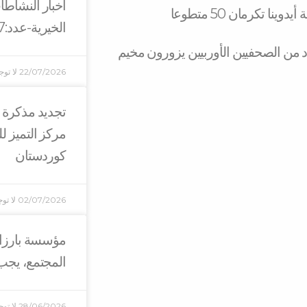
أخبار النشاط
ا تكرمان 50 متطوعا
الخيرية-عدد:137
UNA و UNCHR و عدد من الصحفيين الأوربيين يزورون مخيم
22/07/2026
لا توج
تجديد مذكرة 
مركز التميز ل
كوردستان
02/07/2026
لا تو
مؤسسة بارزاني
المجتمع، يجب 
28/06/2026
لا تو