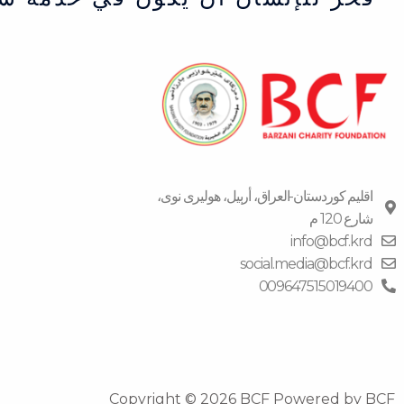
اقلیم كوردستان-العراق، أربیل، هولیری نوی،
شارع 120 م
info@bcf.krd
social.media@bcf.krd
009647515019400
Copyright © 2026 BCF Powered by BCF