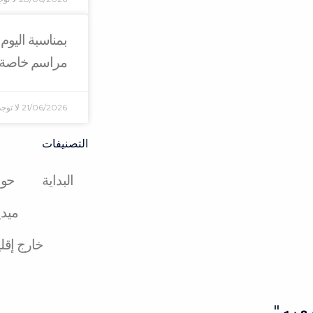
بمناسبة اليوم 
مراسم خاصة ف
21/06/2026
لا توج
التصنيفات
البدایة
حول
میدی
خارج إقل
عبه"