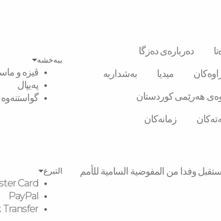
ا
دەربارەی دەزگا
ببەخشە
ڤیزە و ماست
راوەکان
میدیا
بەشداربە
پەیپال
ەی هەرێمی کوردستان
گواستنەوە ل
تەکان
زمانەکان
تقبل وفدا من المفوضية السامية للأمم
التبرع
ster Card
PayPal
 Transfer