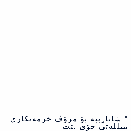
" شانازییه بۆ مرۆڤ خزمەتكاری
میللەتی خۆی بێت "