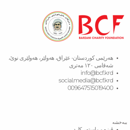
هەرێمی کوردستان- عێراق، هەولێر، هەولێری نوێ،
شەقامی ١٢٠ مەتری
info@bcf.krd
social.media@bcf.krd
009647515019400
ببەخشە
ڤیزە و ماستەر کارد