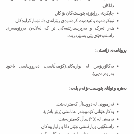
داتاکان.
چاپکردنی ڕاپۆرتە پێویستەکان بۆ کار.
نوێکردنەوە و ئەپدەیت کردنەوەی رۆژانەی داتا تۆمارکراوەکان.
هەر ئەرک و بەرپرسیارێتییەکی تر کە لەلایەن بەڕێوەبەری
راستەوخۆی پێی بسپێردرێت.
بڕوانامەی زانستی:
بەکالۆریۆس لە بوارەکانی(کۆمەڵناسی، دەروونناسی یاخود
پەروەردەیی).
بەهرە و توانای پێویست بۆ ئەم پلەیە:
ئەزموونی له دووساڵ كەمتر نەبێت.
بەکار هێنانی کۆمپیوتەر بە ئاستی (زۆر باش).
تەمەنی لە (٢٥) ساڵ کەمتر نەبێت.
راستگۆیی و پاراستنی نهێنی داتا و زانیارییەکان.
ووردی و سەرنجدانی باش بۆ ووردەکارییەکان.