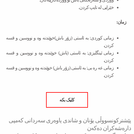
خێرایی لە تایپ کردن.
زمان:
زمانی كوردی: به ئاستی (زۆر باش)خوێندنه وه و نووسین و قسه
كردن.
زمانی ئینگلیزی: به ئاستی (باش) خوێندنه وه و نووسین و قسه
كردن.
زمانی عه ره بی: به ئاستی (زۆر باش) خوێندنه وه و نووسین و قسه
كردن.
کلیک بکە
Next
Prev
پێشتر
كونسووڵی یۆنان و شاندی یاوەری سەردانی کەمپی
دارەشەکران دەكەن