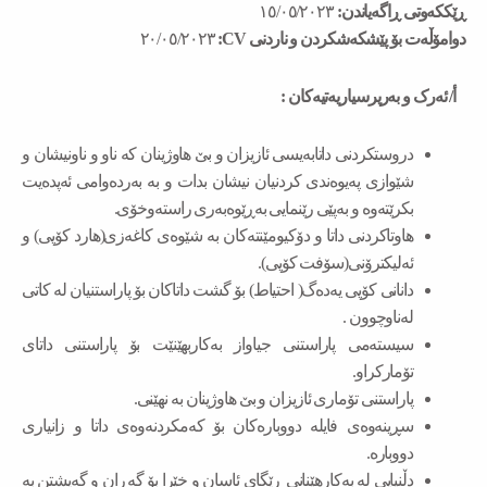
ڕێککەوتی ڕاگەیاندن:
١٥/٠٥/٢٠٢٣
دوامۆڵەت بۆ پێشکەشکردن و ناردنی CV:
٢٠/٠٥/٢٠٢٣
أ/ ئەرک و به‌رپرسیاریه‌تیه‌كان :
دروستکردنی داتابەیسی ئازیزان و بێ هاوژینان کە ناو و ناونیشان و
شێوازی پەیوەندی کردنیان نیشان بدات و بە بەردەوامی ئەپدەیت
بکرێتەوە و بەپێی رێنمایی بەڕێوەبەری راستەوخۆی.
هاوتاکردنی داتا و دۆکیومێنتەکان بە شێوەی کاغەزی(هارد کۆپی) و
ئەلیکترۆنی(سۆفت کۆپی).
دانانی کۆپی یەدەگ( احتیاط) بۆ گشت داتاکان بۆ پاراستنیان لە کاتی
لەناوچوون .
سیستەمی پاراستنی جیاواز بەکاربهێنێت بۆ پاراستنی داتای
تۆمارکراو.
پاراستنی تۆماری ئازیزان و بێ هاوژینان بە نهێنی.
سڕینەوەی فایلە دووبارەکان بۆ کەمکردنەوەی داتا و زانیاری
دووبارە.
دڵنیایی لە بەکارهێنانی ڕێگای ئاسان و خێرا بۆ گەڕان و گەیشتن بە