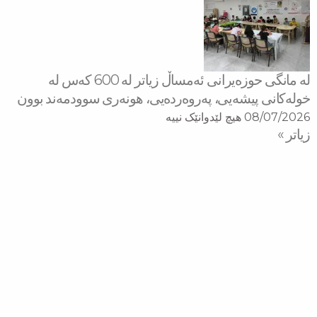
لە مانگی حوزەیرانی ئەمساڵ زیاتر له‌ 600 كه‌س له‌
خولەكانی پیشەیی، پەروەردەیی، هونەری سوودمه‌ند بوون
08/07/2026
هیچ لێدوانێک نییە
زیاتر »