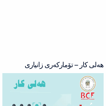
هەلی کار – تۆمارکەری زانیاری