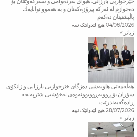
خێرخوازیی بارزانی: هیوای بەردەوامی و سەركەوتنتان بۆ
دەخوازم لە ئەركە پیرۆزەكەتان و بە هەموو توانایەك
پاڵپشتیتان دەكەم
04/08/2026
هیچ لێدوانێک نییە
زیاتر »
هه‌ڵه‌مه‌تی هاو‌به‌شی ده‌زگای خێرخوازیی بارزانی و زانكۆی
سۆران بۆ ڕووبه‌ڕووبوونه‌وه‌ی نه‌خۆشیی شێرپه‌نجه‌
ڕاده‌گه‌یه‌ندرێت
28/07/2026
هیچ لێدوانێک نییە
زیاتر »