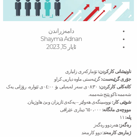
دامەزراندن
Shayma Adnan
ئایار 15, 2023
ناونیشانی کارکردن:
تۆمارکەری زانیاری
جۆری گرێبەست:
گرێبەستی ماوە دیاریی کراو
کاتەکانی کارکردن:
٠٨:٣٠ی سەر لەبەیانی بۆ ٠٤:٠٠ی ئێوارە، رۆژانی یەک
شەممە تاکو پێنج شەممە.
شوێنی کار:
نووسینگەی هەولێر – یەکەی ئازیزان و بێ هاوژینان.
مووچەی مانگانە:
٦٥٠،٠٠٠ دیناری عێراقی
پلە:
١١
رەگەز:
هەردوو رەگەز
ژمارەی کارمەند
: دوو کارمەند