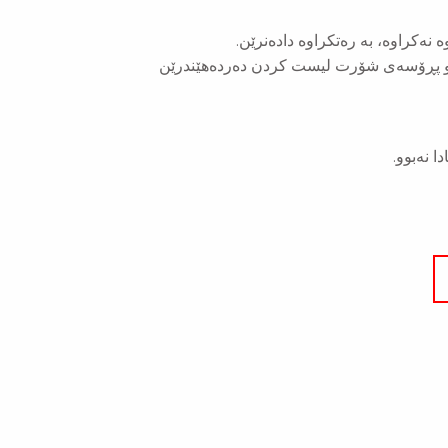
ە نەکراوە، بە رەتکراوە دادەنرێن.
ەناو پڕۆسەی شۆرت لیست کردن دەردەهێندرێن
ا نەبوو.