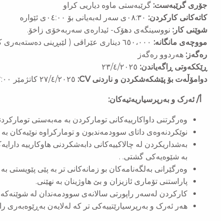
جۆری گرێبەست:
گرێبەستی ماوە دیاریی کراو
کاتەکانی کارکردن:
٠٨:٣٠ی سەر لەبەیانی بۆ ٠٤:٠٠ی ئێوارە
شوێنی کار:
نووسینگەی دهۆک- ئیدارەی سەربەخۆی زاخۆ.
مووچەی مانگانە:
٦٥٠،٠٠٠ دیناری عێراقی ( لێبڕینی دەستەبەری کۆمەڵایەتی لەخۆ دەگرێت)
رەگەز:
هەردوو رەگەز
ڕێککەوتی ڕاگەیاندن:
٢٣/٤/٢٠٢٥
دوامۆڵەت بۆ پێشکەشکردن و ناردنی CV:
٢٧/٤/٢٠٢٥ کاتژمێر ١٢:٠٠ی نیوەڕۆ
أ/ ئەرک و به‌رپرسیاریه‌تیه‌كان:
وەرگرتنی داواکارییەکانی تومارکردن بە مەبەستی تومارکردن
نوێکردنەوەی داتای سوودمەندبون و تومارکراوە نوێیەکان بە 
بەشداریکردن لە چالاکییەکانی دابەشکردنی هاوکارییە دارای
بە شێوەیەکی گشتی. .
وەرگێرانی بەلگەنامەکان بو زمانەکانی تر بە پێی پێویستی بە
پاراستنی تۆماری ئازیزان و بێ هاوژینان بە نهێنی.
کارکردن لەسەر راپورتی سالانەی سوودمەندان لە شوێنەکە
هەر ئەرک و بەرپرسیارێتییەکی تر کە لەلایەن بەڕێوەبەری ر