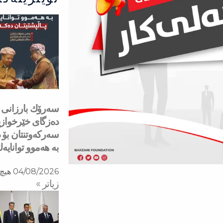
دەزگای خێرخوازی
سەركەوتنتان بۆ د
بە هەموو توانایە
04/08/2026
هیچ 
زیاتر »