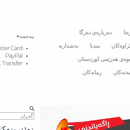
تا
دەربارەی دەزگا
ببەخشە
کراوەکان
میدیا
بەشداربە
ster Card
PayPal
وەی هەرێمی کوردستان
 Transfer
ەتەکان
زمانەکان
Search
Search
نوێترینەکا