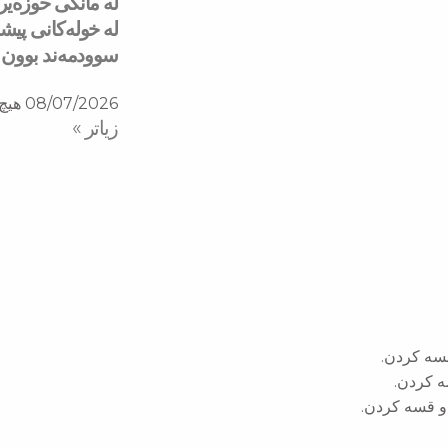
له‌ خولەكانی پی
سوودمه‌ند بوون
08/07/2026
هیچ 
زیاتر »
قسه كردن.
ه كردن.
 و قسه كردن.