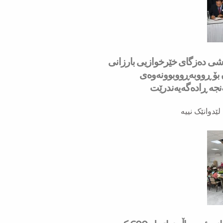
به‌شی ده‌زگای خێرخوازیی بارزانی
ۆ ڕووبه‌ڕووبوونه‌وه‌ی
ه‌ ڕاده‌گه‌یه‌ندرێت
لێدوانێک نییە