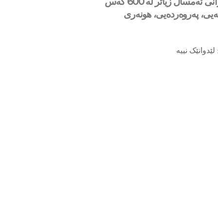
لە مانگی حوزەیرانی ئەمساڵ زیاتر له‌ 600 كه‌س
شەیی، پەروەردەیی، هونەری
لێدوانێک نییە