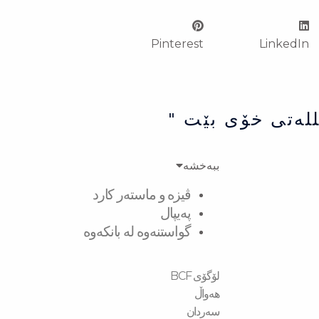
Pinterest
LinkedIn
للەتی خۆی بێت "
ببەخشە
ڤیزە و ماستەر کارد
پەیپال
گواستنەوە لە بانکەوە
لۆگۆی BCF
هەواڵ
سەردان