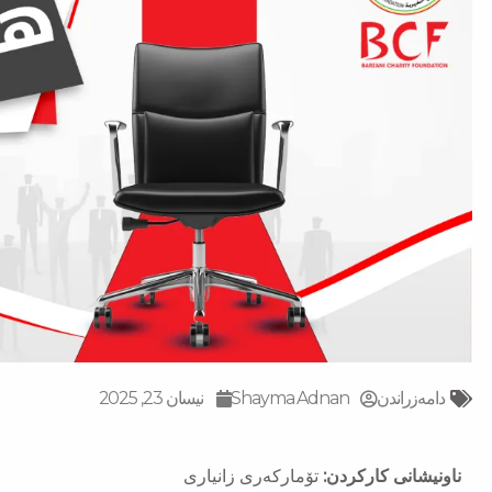
دامەزراندن
Shayma Adnan
نیسان 23, 2025
ناونیشانی کارکردن:
تۆمارکەری زانیاری