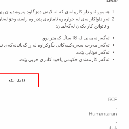
هەموو ئەو داواکارییانەی کە لە لایەن دەزگاوە پەیوەندییان پێو
ئەو داواکارانەی لە خوارەوە ئاماژەی پێدراوە راستەوخۆ ل
و ناتوانن کار بکەن لەگەڵمان:
ئەگەر تەمەنی لە 18 ساڵ کەمتر بوو.
ئەگەر مەرجە سەرەکییەکانی بڵاوکراوە لە ڕاگەیاندنەکەی تیاد
ئەگەر قوتابی بێت.
ئەگەر کارمەندی حکومی یاخود کادری حزبی بێت.
کلیک بکە
BCF
,
Humanitarian
,
بارزانی