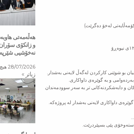
هه‌ڵه‌مه‌تی هاو‌
و زانكۆی سۆران ب
نه‌خۆشیی شێرپه‌نج
28/07/2026
هیچ 
یان بو شوێنی کارکردن لەگەڵ لایەنی بەشدار.
زیاتر »
بەردەوامی و بە گوێرەی داواکاری.
ەکان و دابەشکردنەکانی تر بە سەر سوودمەندان
 گوێرەی داواکاری لایەنی بەشدار لە پروژەکە.
…
استەوخۆی پێی بسپێردرێت.