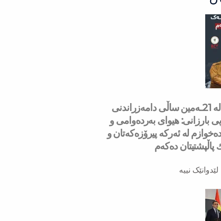
سه‌رۆك بارزانی له‌ 21ـه‌مین ساڵی دامەزراندنی
ی بارزانی: هیوای بەردەوامی و
ەخوازم لە ئەركە پیرۆزەكەتان و
ك پاڵپشتیتان دەكەم
لێدوانێک نییە