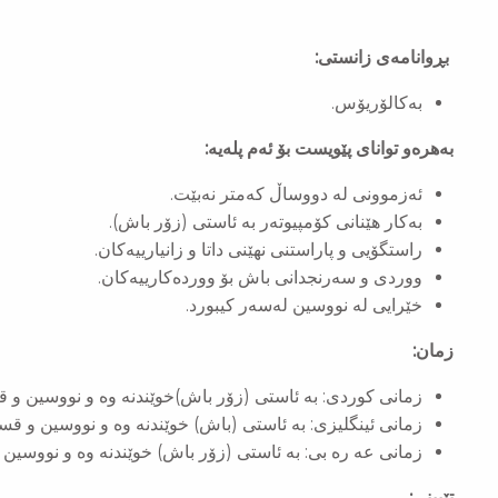
بڕوانامەی زانستی:
بەکالۆریۆس.
بەهرەو توانای پێویست بۆ ئەم پلەیە:
ئەزموونی له دووساڵ كەمتر نەبێت.
بەکار هێنانی کۆمپیوتەر بە ئاستی (زۆر باش).
راستگۆیی و پاراستنی نهێنی داتا و زانیارییەکان.
ووردی و سەرنجدانی باش بۆ ووردەکارییەکان.
خێرایی لە نووسین لەسەر کیبورد.
زمان:
زمانی كوردی: به ئاستی (زۆر باش)خوێندنه وه و نووسین و 
زمانی ئینگلیزی: به ئاستی (باش) خوێندنه وه و نووسین و قس
زمانی عه ره بی: به ئاستی (زۆر باش) خوێندنه وه و نووسین
تێبینی: