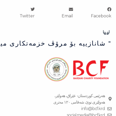
Twitter
Email
Facebook
" شانازییه بۆ مرۆڤ خزمەتكاری می
هەرێمی کوردستان- عێراق، هەولێر،
هەولێری نوێ، شەقامی ١٢٠ مەتری
info@bcf.krd
social.media@bcf.krd