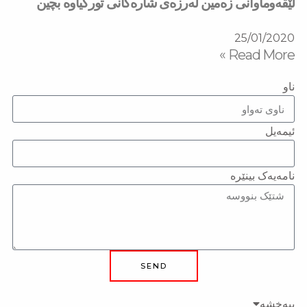
لێقەوماوانی زەمین لەرزەی شارەكانی توركياوە بچین
25/01/2020
Read More »
ناو
ئیمەیل
نامەیەک بینێرە
SEND
ببەخشە