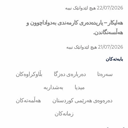
22/07/2026
هیچ لێدوانێک نییە
هەلیکار – یاریدەدەری کارمەندی بەدواداچوون و
هەڵسەنگاندن.
21/07/2026
هیچ لێدوانێک نییە
بابەتەکان
سەرەتا
دەربارەی دەزگا
بڵاوکراوەکان
میدیا
بەشداربە
دەرەوەی هەرێمی کوردستان
هەڵمەتەکان
زمانەکان