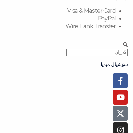
Visa & Master Card
PayPal
Wire Bank Transfer
Search
Search
سۆشیال میدیا
Facebook-
Instagram
Youtube
Tiktok
Flickr
f