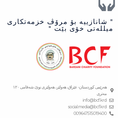
" شانازییه بۆ مرۆڤ خزمەتكاری
میللەتی خۆی بێت "
هەرێمی کوردستان- عێراق، هەولێر، هەولێری نوێ، شەقامی ١٢٠
مەتری
info@bcf.krd
social.media@bcf.krd
009647515019400