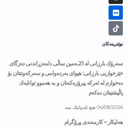
نوێترینەکان
سه‌رۆك بارزانی له‌ 21ـه‌مین ساڵی دامەزراندنی دەزگای
خێرخوازیی بارزانی: هیوای بەردەوامی و سەركەوتنتان بۆ
دەخوازم لە ئەركە پیرۆزەكەتان و بە هەموو توانایەك
پاڵپشتیتان دەكەم
04/08/2026
هیچ لێدوانێک نییە
هەلیکار – کارمەندی پڕۆگرام