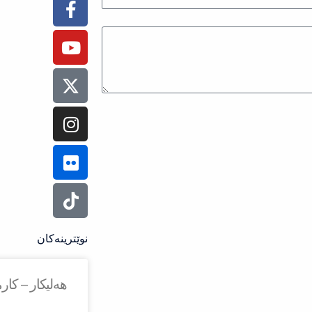
f
نوێترینەکان
هەلیکار – کار