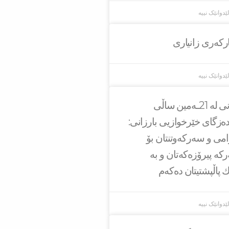
ێدوانێک نییە
ارکەری زانیاری
ێدوانێک نییە
سه‌رۆك بارزانی له‌ 21ـه‌مین ساڵی
ەزگای خێرخوازیی بارزانی:
امی و سەركەوتنتان بۆ
ركە پیرۆزەكەتان و بە
ك پاڵپشتیتان دەكەم
ێدوانێک نییە