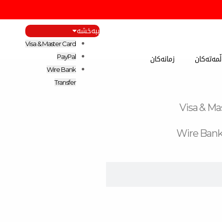
ببەخشە
Visa & Master Card
مەتەکان
زمانەکان
PayPal
Wire Bank
Transfer
Visa & Ma
Wire Bank
F