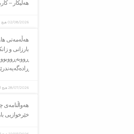
هەلیکار – کار
02/08/2026
هیچ ل
هه‌ڵه‌مه‌تی ه
بارزانی و زان
ڕووبه‌ڕووبوون
ڕاده‌گه‌یه‌ندر
28/07/2026
هیچ ل
هەواڵنامەی چا
خێرخوازیی بارز
22/07/2026
هیچ لێ