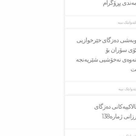
مەندی پڕۆگرام
ێدوانێک نییە
او‌به‌شی ده‌زگای خێرخوازیی
كۆی سۆران بۆ
ه‌وه‌ی نه‌خۆشیی شێرپه‌نجه‌
ێت
ێدوانێک نییە
لاکییەکانی دەزگای
انی ژمارە138
دوانێک نییە