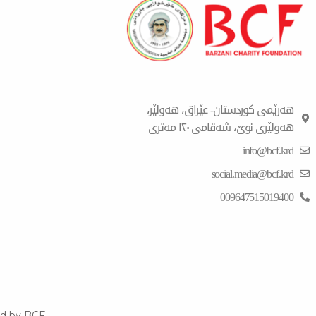
هەرێمی کوردستان- عێراق، هەولێر،
هەولێری نوێ، شەقامی ١٢٠ مەتری
info@bcf.krd
social.media@bcf.krd
009647515019400
d by BCF