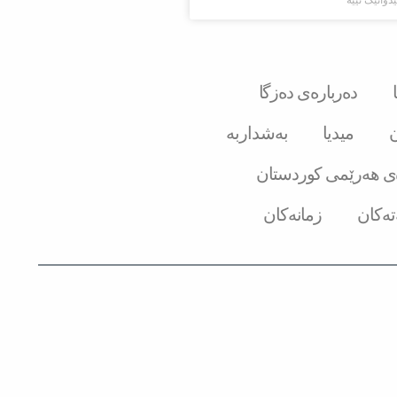
دەربارەی دەزگا
ن
میدیا
بەشداربە
ی هەرێمی کوردستان
تەکان
زمانەکان