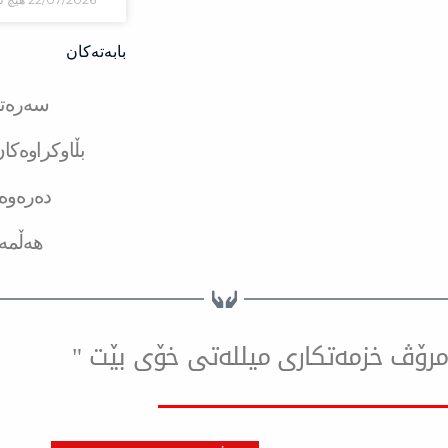
بابەتەکان
سەرەتا
بڵاوکراوەکا
دەرەوە
هەڵمە
ۆ مرۆڤ خزمەتكاری میللەتی خۆی بێت "