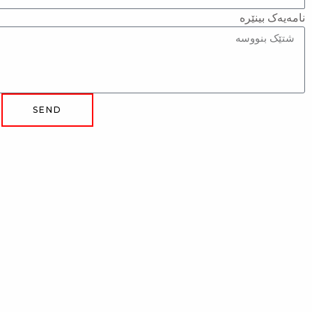
نامەیەک بینێرە
SEND