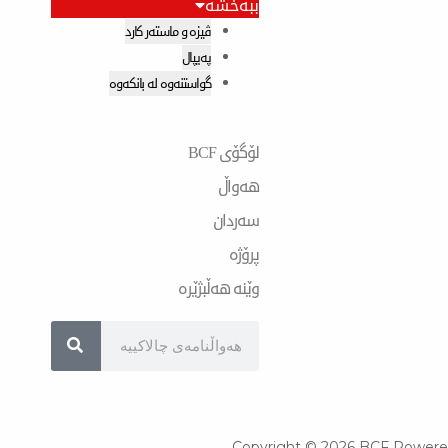
ببەخشە
ڤیزە و ماستەر کارد
پەیپال
گواستنەوە لە بانکەوە
لۆگۆی BCF
هەواڵ
سەردان
پرۆژە
وێنە هەڵبژێرە
Search
Copyright © 2026 BCF Powere