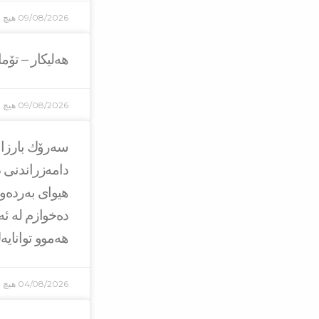
09/08/2026
هیچ ل
هەلیکار – تۆم
09/08/2026
هیچ ل
دامەزراندنی د
هیوای بەردەو
دەخوازم لە ئە
هەموو توانایە
04/08/2026
هیچ ل