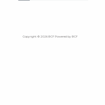
Copyright © 2026 BCF Powered by BCF