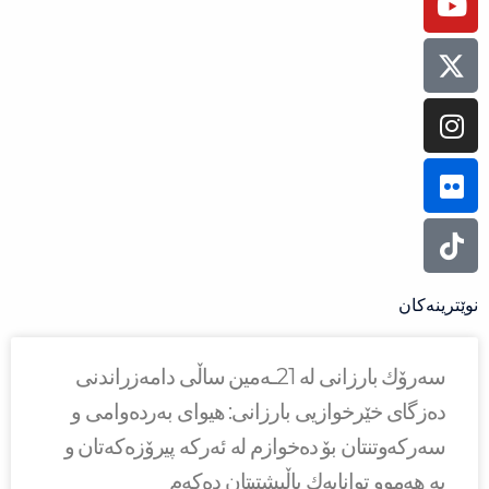
نوێترینەکان
سه‌رۆك بارزانی له‌ 21ـه‌مین ساڵی دامەزراندنی
دەزگای خێرخوازیی بارزانی: هیوای بەردەوامی و
سەركەوتنتان بۆ دەخوازم لە ئەركە پیرۆزەكەتان و
بە هەموو توانایەك پاڵپشتیتان دەكەم