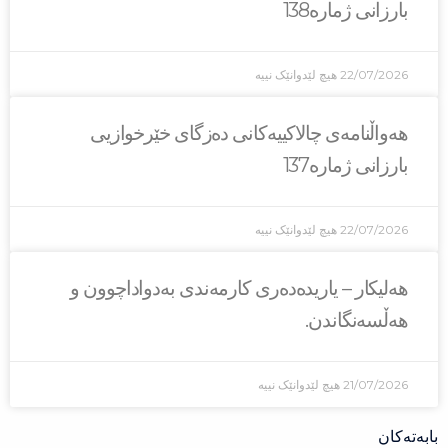
بارزانی ژمارە138
22/07/2026
هیچ لێدوانێک نییە
هەواڵنامەی چالاکییەکانی دەزگای خێرخوازیی
بارزانی ژمارە137
22/07/2026
هیچ لێدوانێک نییە
هەلیکار – یاریدەدەری کارمەندی بەدواداچوون و
هەڵسەنگاندن.
21/07/2026
هیچ لێدوانێک نییە
بابەتەکان