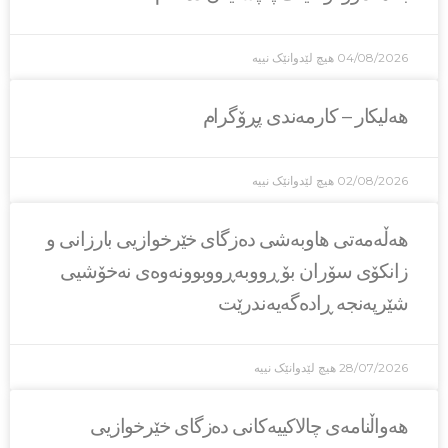
04/08/2026
هیچ لێدوانێک نییە
هەلیکار – کارمەندی پڕۆگرام
02/08/2026
هیچ لێدوانێک نییە
هه‌ڵه‌مه‌تی هاو‌به‌شی ده‌زگای خێرخوازیی بارزانی و
زانكۆی سۆران بۆ ڕووبه‌ڕووبوونه‌وه‌ی نه‌خۆشیی
شێرپه‌نجه‌ ڕاده‌گه‌یه‌ندرێت
28/07/2026
هیچ لێدوانێک نییە
هەواڵنامەی چالاکییەکانی دەزگای خێرخوازیی