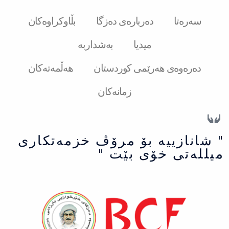
سەرەتا
دەربارەی دەزگا
بڵاوکراوەکان
میدیا
بەشداربە
دەرەوەی هەرێمی کوردستان
هەڵمەتەکان
زمانەکان
" شانازییه بۆ مرۆڤ خزمەتكاری
میللەتی خۆی بێت "