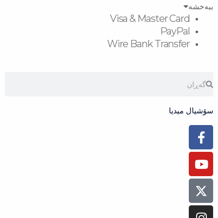
Visa & Master
Pa
Wire Bank Tra
Face
Inst
Yo