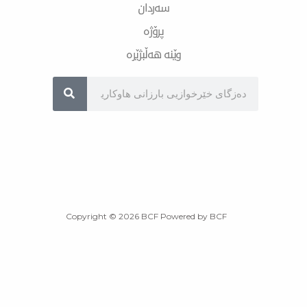
سەردان
پرۆژە
وێنە هەڵبژێرە
Sea
Copyright © 2026 BCF Powered by BCF