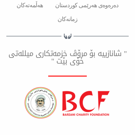
ەی هەرێمی کوردستان
هەڵمەتەکان
زمانەکان
ییه بۆ مرۆڤ خزمەتكاری میللەتی
خۆی بێت "