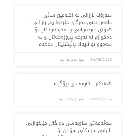
سه‌رۆك بارزانی له‌ 21ـه‌مین ساڵی
ەزراندنی دەزگای خێرخوازیی بارزانی:
ای بەردەوامی و سەركەوتنتان بۆ
وازم لە ئەركە پیرۆزەكەتان و بە
وو توانایەك پاڵپشتیتان دەكەم
04/08/2
هیچ لێدوانێک نییە
یکار – کارمەندی پڕۆگرام
02/08/2
هیچ لێدوانێک نییە
ڵه‌مه‌تی هاو‌به‌شی ده‌زگای خێرخوازیی
زانی و زانكۆی سۆران بۆ