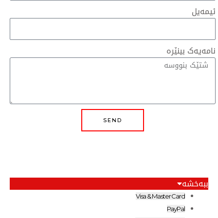
ە
SEND
Visa & Maste
P