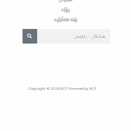
پرۆژە
وێنە هەڵبژێرە
Sea
Copyright © 2026 BCF Powered by BCF