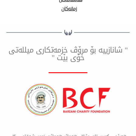
زمانەکان
ییه بۆ مرۆڤ خزمەتكاری میللەتی
خۆی بێت "