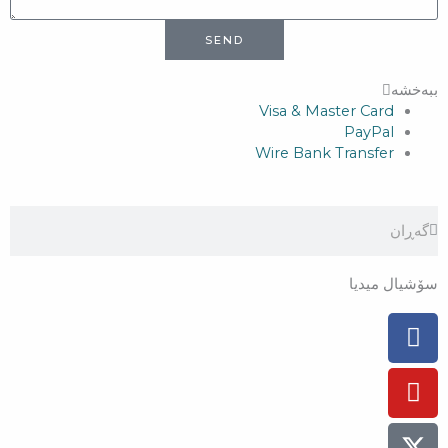
SEND
ببەخشە
Visa & Master Card
PayPal
Wire Bank Transfer
Search
Search
سۆشیال میدیا
Facebook-
Instagram
Youtube
Tiktok
Flickr
f