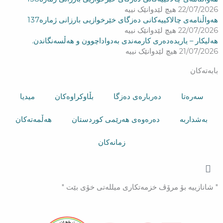
22/07/2026
هیچ لێدوانێک نییە
هەواڵنامەی چالاکییەکانی دەزگای خێرخوازیی بارزانی ژمارە137
22/07/2026
هیچ لێدوانێک نییە
هەلیکار – یاریدەدەری کارمەندی بەدواداچوون و هەڵسەنگاندن.
21/07/2026
هیچ لێدوانێک نییە
بابەتەکان
سەرەتا
دەربارەی دەزگا
بڵاوکراوەکان
میدیا
بەشداربە
دەرەوەی هەرێمی کوردستان
هەڵمەتەکان
زمانەکان
" شانازییه بۆ مرۆڤ خزمەتكاری میللەتی خۆی بێت "