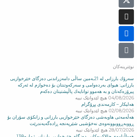
نوێترینەکان
سه‌رۆك بارزانی له‌ 21ـه‌مین ساڵی دامەزراندنی دەزگای خێرخوازیی
بارزانی: هیوای بەردەوامی و سەركەوتنتان بۆ دەخوازم لە ئەركە
پیرۆزەكەتان و بە هەموو توانایەك پاڵپشتیتان دەكەم
04/08/2026
هیچ لێدوانێک نییە
هەلیکار – کارمەندی پڕۆگرام
02/08/2026
هیچ لێدوانێک نییە
هه‌ڵه‌مه‌تی هاو‌به‌شی ده‌زگای خێرخوازیی بارزانی و زانكۆی سۆران بۆ
ڕووبه‌ڕووبوونه‌وه‌ی نه‌خۆشیی شێرپه‌نجه‌ ڕاده‌گه‌یه‌ندرێت
28/07/2026
هیچ لێدوانێک نییە
هەواڵنامەی چالاکییەکانی دەزگای خێرخوازیی بارزانی ژمارە138