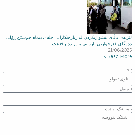
لێژنەی باڵای پێشوازیکردن لە زیارەتكارانی چلەی ئیمام حوسێن ڕۆڵی
دەزگای خێرخوازیی بارزانی بەرز دەنرخێنێت
21/08/2025
Read More »
ناو
ئیمەیل
نامەیەک بینێرە