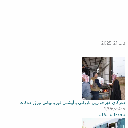
Ski
t
conten
ئاب 21, 2025
دەزگای خێرخوازیی بارزانی پاڵپشتی قوربانییانی تیرۆر دەكات
21/08/2025
Read More »