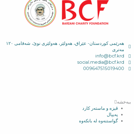
هەرێمی کوردستان- عێراق، هەولێر، هەولێری نوێ، شەقامی ١٢٠
مەتری
info@bcf.krd
social.media@bcf.krd
009647515019400
ببەخشە
ڤیزە و ماستەر کارد
پەیپال
گواستنەوە لە بانکەوە