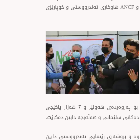
دەستپێکی کرانەوەی قوتابخانەکان، بە هاوکاری Wings of Help و ANCF هاوکاری تەندرووستی و خۆپارێزی
of Help و ANCF ٤٥ هەزار دەمامک، هەزار پاکێجی خۆپارێزی بۆ پەروەردەی هەولێر و ٢ هەزار پاکێجی
ەوە و بروشەری رێنمایی تەندرووستی دابین