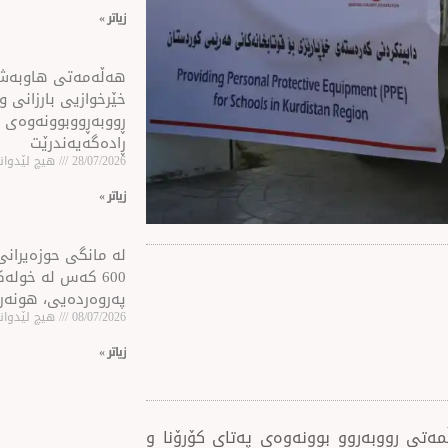
زیاتر »
هه‌ڵه‌مه‌تی هاو‌به‌
خێرخوازیی بارزانی و
ڕووبه‌ڕووبوونه‌وه‌ی 
ڕاده‌گه‌یه‌ندرێت
28/07/2026
هیچ لێدوانێ
زیاتر »
لە مانگی حوزەیرانی 
600 كه‌س له‌ خول
پەروەردەیی، هونەر
08/07/2026
هیچ لێدوانێ
زیاتر »
ڵمەتی رووبەڕوو بوونەوەی پەتای کۆڕۆنا و