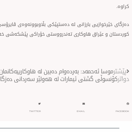
کراوە.
دەزگای خێرخوازیی بارزانی لە دەستپێکی بڵاوبوونەوەی ڤایرۆسی
کوردستان و عێراق هاوکاری تەندرووستی خۆراکی پێشکەشی خەڵک
Prev
پێشتر
موسا ئەحمەد: بەردەوام دەبین لە هاوکارییەکانما
دواتر
کۆنسوڵی گشتی ئیمارات لە هەولێر سەردانی دەزگا
TWITTER
EMAIL
FACEBOOK