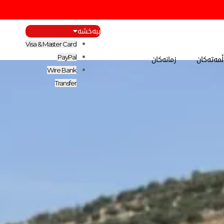
ببەخشە
Visa & Master Card
مەتەکان
زمانەکان
PayPal
Wire Bank
Transfer