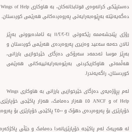
دەگەیەنێتە بەڕێوەبەرایەتی پەروەردەکانی هەرێمی کوردستان.
رۆژی پێنجشەممە رێکەوتی ١١/٢/٢٠٢١ بە ئامادەبوونی بەڕێز
ئالان حەمە سەعید وەزیری پەروەردەی هەرێمی کوردستان و
بەڕێز موسا ئەحمەد سەرۆکی دەزگای خێرخوازیی بارزانی،
هەڵمەتی هاوکاریکردنی بەرێوەبەرایەتییەکانی هەرێمی
کوردستان، راگەیەندرا.
لەم پڕۆژەیەی دەزگای خێرخوازیی بارزانی بە هاوکاری Wings
خۆپارێزی بۆ پەروەردەی دهۆک و ٢٥٠٠ پاکێجی خۆپارێزی بۆ پەروەردەکانی سلێمانی و هەڵەبجە دابین دەکرێت.
لە هەریەک لەم پاکێجە خۆپارێزیانەدا دەمامک و جێڵی پاکژکەر