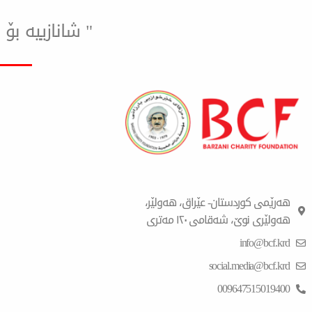
" شانازییه ب
هەرێمی کوردستان- عێراق، هەولێر،
هەولێری نوێ، شەقامی ١٢٠ مەتری
info@bcf.krd
social.media@bcf.krd
009647515019400