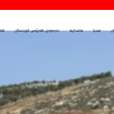
ن
میدیا
بەشداربە
دەرەوەی هەرێمی کوردستان
هەڵ