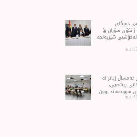
شی ده‌زگای
 زانكۆی سۆران بۆ
نه‌خۆشیی شێرپه‌نجه‌
ک نییە
ئەمساڵ زیاتر له‌
ەكانی پیشەیی،
ی سوودمه‌ند بوون
ک نییە