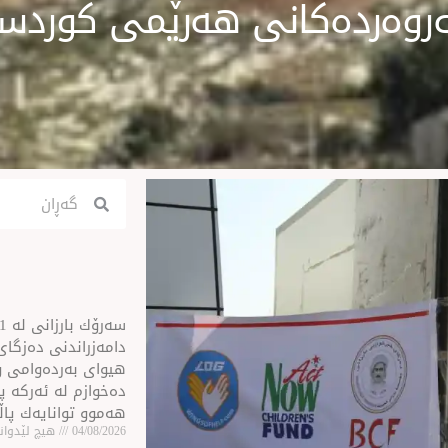
روەردەکانی هەرێمی کوردست
Search
Search
ن
دامەزراندنی دەزگای 
هیوای بەردەوامی و
دەخوازم لە ئەركە پی
هەموو توانایەك پا
04/08/2026
هیچ لێدوانێ