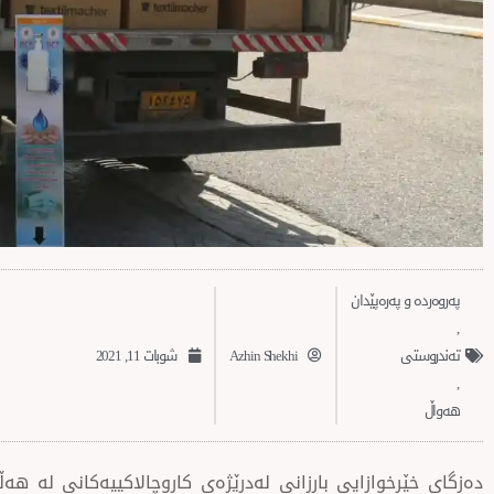
پەروەردە و پەرەپێدان
,
تەندروستی
Azhin Shekhi
شوبات 11, 2021
,
‌‌هەواڵ
دەزگای خێرخوازایی بارزانی لەدرێژەی کاروچالاکییەکانی لە هە