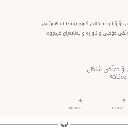
 کۆڕۆنا و لە کاتی کەرەنتینەدا لە هەرێمی
ی خۆجێی و ئاوارە و پەنابەران کردووە.
Next
ن بۆ خەڵکی شنگال
 دەکات
PINTEREST
LINKEDIN