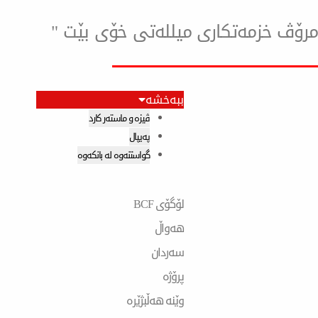
ۆ مرۆڤ خزمەتكاری میللەتی خۆی بێت "
ببەخشە
ڤیزە و ماستەر کارد
پەیپال
گواستنەوە لە بانکەوە
لۆگۆی BCF
هەواڵ
سەردان
پرۆژە
وێنە هەڵبژێرە