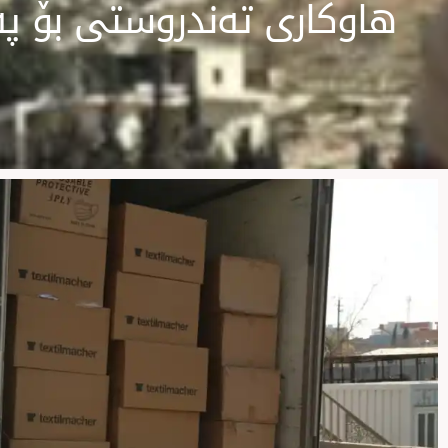
هاوکاری تەندروستی بۆ پە