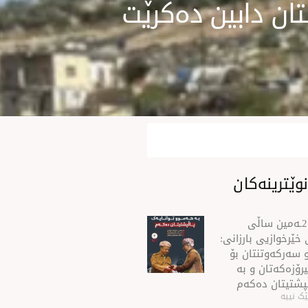
ان دابین دەکرێت
وێترینەکان
سه‌رۆك بارزانی له‌ 21ـه‌مین ساڵی
خێرخوازیی بارزانی:
 سەركەوتنتان بۆ
رۆزەكەتان و بە
ڵپشتیتان دەكەم
ک نییە