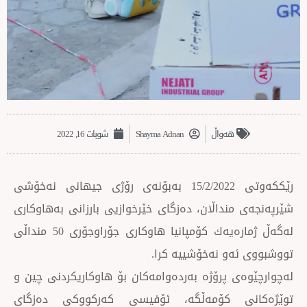
‌‌هەواڵ
Shayma Adnan
شوبات 16, 2022
رێككەوتی 15/2/2022 بەبۆنەی رۆژی جیهانی نەخۆشی
نداڵان، دەزگای خێرخوازیی بارزانی بەهاوكاری
لەگەڵ ژمارەیەك كۆمپانیا هاوكاری جۆراوجۆری 50 منداڵی
ەو نەخۆشییە كرا.
ی پرۆژە بەردەوامەكان بۆ هاوكاریكردنی چین و
ی كۆمەڵگە، ئۆفیسی كەركووكی دەزگای