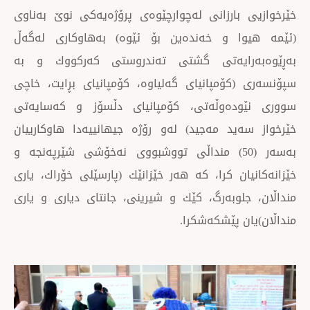
بارزانی لەچوارچێوەی پرۆژەیەكی نوێ بەناوی
ا و خەندەین بۆ ئێوە) بەهاوكاری لەگەڵ
رایەتی گشتی تەندروستی كەركووك و بە
كۆمپانیای گەلیاوە، كۆمپانیای بڕایت، خاچی
دەوڵەتی، كۆمپانیای دڵسۆز و كەسایەتی
ید مەجید) لەو رۆژە جیهانییەدا هاوكارییان
بەسەر (50) منداڵی تووشبووی نەخۆشی شێرپەنجە و
ن كرا، كە هەر خێزانێك (پارسێلی خۆراك، یاری
لوبەرگ، كێك و شیرینی، جانتای دیاری و یاری
 پێشكەشكرا.