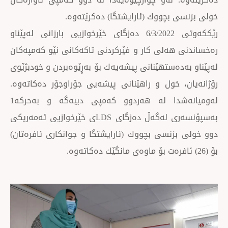
بچووك (ئارایشتگا) دەكرێتەوە.
رێككەوتی 6/3/2022 دەزگای خێرخوازیی بارزانی لەپێناو
هەلی كار و فێركردنی تاكەكانی نێو كەمپەكان
ەستهێنانی پیشەیەك بۆ بەڕێوەبردن و خودبژێوی
 خول و راهێنانی پیشەیی جۆراوجۆر دەكاتەوە.
لەومیانەشدا لە هەردوو كەمپی دیبەگە و بەحركە1
بەسپۆنسەری لەگەڵ دەزگای LDSی خێرخوازیی ئەمەریكی
زنسی بچووك (ئارایشتگا و جوانكاری ئافرەتان)