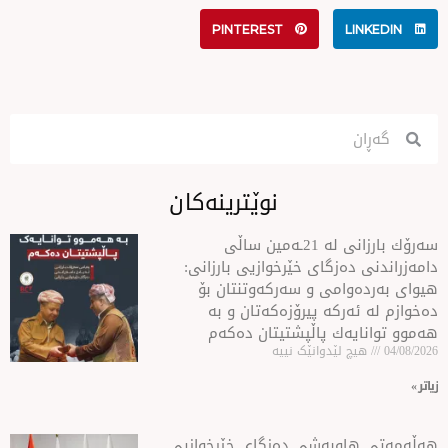
PINTEREST
نوێترینەکان
سه‌رۆك بارزانی له‌ 21ـه‌مین ساڵی
ەزگای خێرخوازیی بارزانی:
امی و سەركەوتنتان بۆ
ركە پیرۆزەكەتان و بە
ەك پاڵپشتیتان دەكەم
لێدوانێک نییە
او‌به‌شی ده‌زگای خێرخوازیی