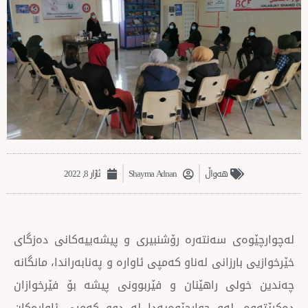
‌‌هەواڵ
Shayma Adnan
ئازار 8, 2022
ی سەنتەرە رۆشنبیری و پیشەییەكانی دەزگای
رزانی لەناو كەمپی ئاوارە و پەنابەراندا، مانگانە
ی راهێنان و فێربوونی پیشە بۆ فێرخوازان
 لەو چوارچێوەیەدا لە دوو كەمپی ئاوارەكان