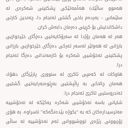
ڵێك) هەڵمەتێكی پشكنینی شەكرەی لە
بەردەم باخی گشتی ئەنجام دا، چەندین کارتی
 بۆ کڕینی دەرمان دابەش كران.
ان رۆژدا لە سەرۆكایەتیی دەزگای خێرخوازیی
هەولێر لەسەر ئەركی دەزگای خێرخوازیی بارزانی
خۆشیی شەكرە بۆ كارمەندانی دەزگا ئەنجام
 كەمپی ئاكرێ لە سنووری پارێزگای دهۆك
اكی بە پاڵپشتیی بەڕێوەبەرایەتیی گشتیی
ئاكرێ ئەنجام درا.
سە نەخۆشیی شەکرە یەکێکە لە نەخۆشییە
ان کە بە “بکوژە بێدەنگەکە” ناسراوە. بە هۆی
رێژەی تووشبووانی ئەم نەخۆشییە لە ساڵی