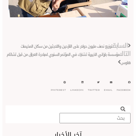
N
يع نصف مليون دولار على النازحين واللاجئين من سكان المخيمات
رزاني الخيرية تشارك في المؤتمر السنوي لمبادرة العراق من قبل تشاتام
PINTEREST
LINKEDIN
TWITTER
EMA
S
آخر الأخبار