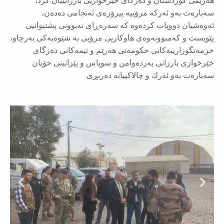
ستان و دەزگای خێرخوازیی بارزانییان کرد،
 ئەرکە مرۆییە پیرۆزەی ئەنجامی دەدەن،
وپات كردەوە كە سەرەڕای نەبوونی پشتیوانیی
مبوونەوەی هاوکاریی مرۆیی بە شێوەیەکی بەرچاو،
یەكانی حكومەتی هەرێم و تیمەکانی دەزگای
رزانی بەردەوامن و سوپاس و پێزانینی خۆیان
ئەرك و چالاكییانە دەربڕی.