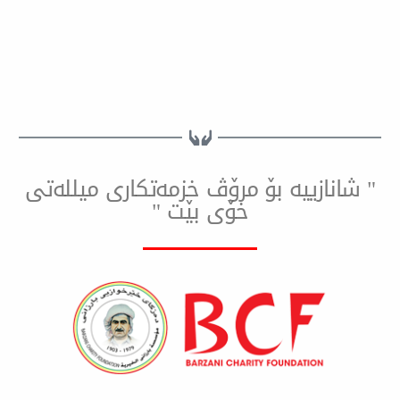
ییه بۆ مرۆڤ خزمەتكاری میللەتی
خۆی بێت "