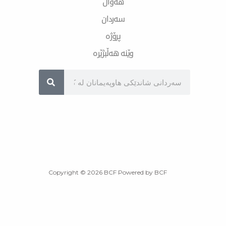
هەواڵ
سەردان
پرۆژە
وێنە هەڵبژێرە
Sea
Copyright © 2026 BCF Powered by BCF