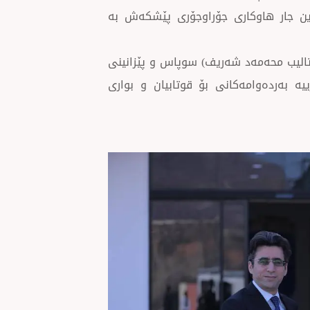
دین جار هاوکاری جۆراوجۆرى پێشکەش بە
اليب محه‌مه‌د شه‌ریف) سوپاس و پێزانینی
يە بەردەوامەکانی بۆ قوتابیان و بواری