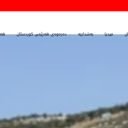
ن
میدیا
بەشداربە
دەرەوەی هەرێمی کوردستان
هەڵ