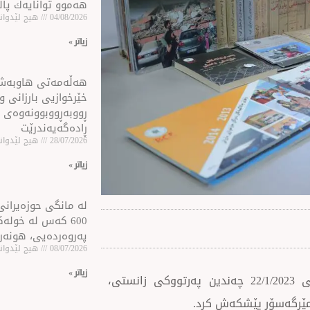
هەموو توانایەك پا
04/08/2026
هیچ لێدوانێ
زیاتر »
هه‌ڵه‌مه‌تی هاو‌به‌
خێرخوازیی بارزانی و
ڕووبه‌ڕووبوونه‌وه‌ی 
ڕاده‌گه‌یه‌ندرێت
28/07/2026
هیچ لێدوانێ
زیاتر »
لە مانگی حوزەیرانی 
600 كه‌س له‌ خول
پەروەردەیی، هونەر
08/07/2026
هیچ لێدوانێ
زیاتر »
دەزگای خێرخوازیی بارزانى(BCF) رۆژى یەکشەممە رێککەوتی 22/1/2023 چەندین پەرتووکی زانستی،
مێرگەسۆر پێشکەش کرد.