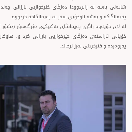
شایەنی باسە لە رابردوودا دەزگای خێرخوازیی بارزانی چەن
پەیمانگاکە و بەشە ناوخۆيی سەر بە پەیمانگاکە کردووە.
له‌ لای خۆیەوە راگری پەیمانگای تەکنیکيی مێرگەسۆر (دكتۆر ت
خۆیانى ئاراستەی دەزگای خێرخوازیی بارزانی کرد و، هاوکاری
پەروەردە و فێرکردنى به‌رز نرخاند.