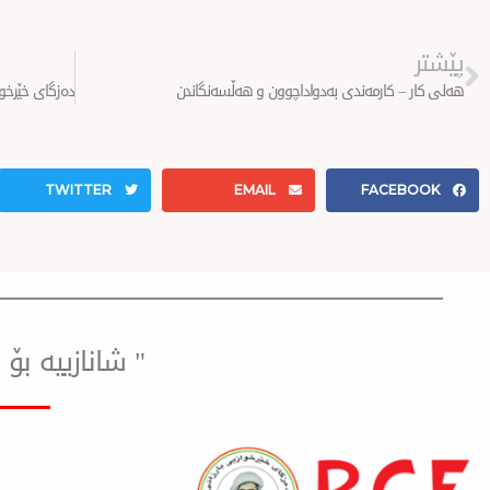
Prev
پێشتر
هەلی کار – کارمەندی بەدواداچوون و هەڵسەنگاندن
TWITTER
EMAIL
FACEBOOK
" شانازییه ب