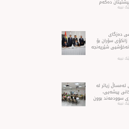
ڵپشتیتان دەكەم
ک نییە
شی ده‌زگای
 زانكۆی سۆران بۆ
نه‌خۆشیی شێرپه‌نجه‌
ک نییە
ئەمساڵ زیاتر له‌
ەكانی پیشەیی،
ی سوودمه‌ند بوون
ک نییە