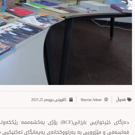
‌‌هەواڵ
Shayma Adnan
کانوونی دووەم 25, 2023
فەلسەفی و مێژوویى بە پەرتووکخانەی پەیمانگای تەکنیکيی 