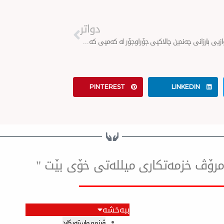
Next
دواتر
دەزگای خێرخوازیی بارزانی چه‌ندين چالاكيى جۆراوجۆر له‌ كه‌مپى كه‌ورگۆسك ئه‌نجام ده‌دات
PINTEREST
LINKEDIN
ۆ مرۆڤ خزمەتكاری میللەتی خۆی بێت "
ببەخشە
ڤیزە و ماستەر کارد