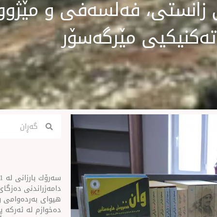
 زانستی، فەلسەفی و مێژوويی
تەکنیکیى مێرگەسۆر
Search
Search
ن
دامەزراندنی دەزگای 
هیوای بەردەوامی و
دەخوازم لە ئەركە پی