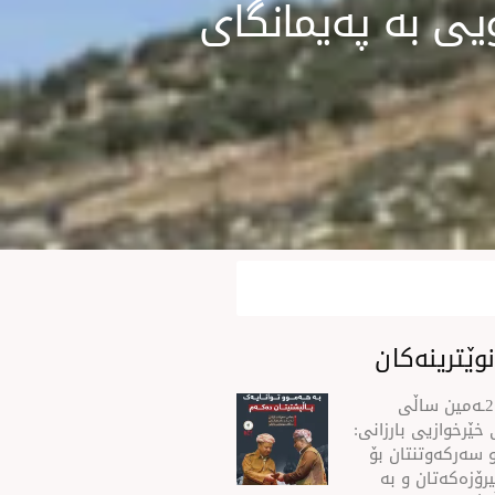
 به‌ پەیمانگای
وێترینەکان
سه‌رۆك بارزانی له‌ 21ـه‌مین ساڵی
خێرخوازیی بارزانی:
 سەركەوتنتان بۆ
رۆزەكەتان و بە