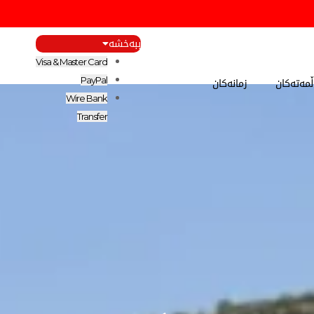
ببەخشە
Visa & Master Card
مەتەکان
زمانەکان
PayPal
Wire Bank
Transfer