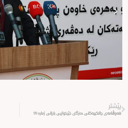
Prev
پێشتر
هەواڵنامەی چالاکییەکانی دەزگای خێرخوازیی بارزانی ژمارە 99