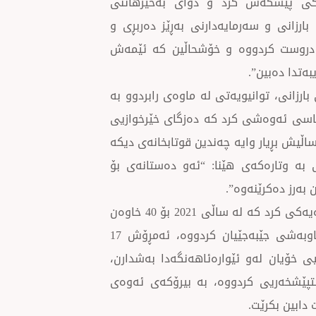
رێكی پێشكەش كرد و دوای بەخێرهاتنی
ارزانی و سەرمایەدارنی بەڕێز دەربڕی و
ن دروست كردووە و خۆشحاڵین كە ئێمەش
بەتدا دەبین”.
رزانی، توانیویەتی لە ماوەی رابردوو بە
 باسی ئەوەشی كرد كە دەزگای خێرخوازیی
 كردووەتە، ئەمساڵیش بڕیار وایە چەندین قوتابخانەی دیكە
بە وتارەكەی هێنا: “ئەو دەستانەی بۆ
 بەرز دەكرێنەوە”.
دواتر بەڕێز دكتۆر جەنگی جەلال، لە ئاخافتنەكەیدا، باسی پرۆژەیەكی كرد كە لە ساڵی 2021 بۆ 40 خاوەن
پێداویستیی تایبەت لەگەڵ دەزگای خێرخوازیی بارزانی بە هاوبەشی جێبەجێیان كردووە، ئەمڕۆش 17
 خۆیان لەو ئێوارەئاهەنگەدا بەشدارن،
تپێشخەریی كردووە، بە بیرۆكەی ئەوەی
دابین بكرێت.