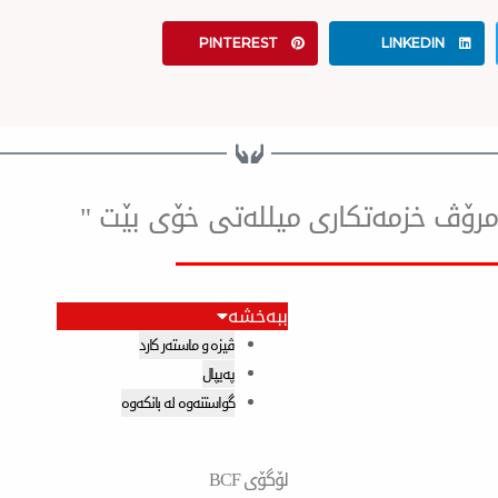
PINTEREST
LINKEDIN
ۆ مرۆڤ خزمەتكاری میللەتی خۆی بێت "
ببەخشە
ڤیزە و ماستەر کارد
پەیپال
گواستنەوە لە بانکەوە
لۆگۆی BCF