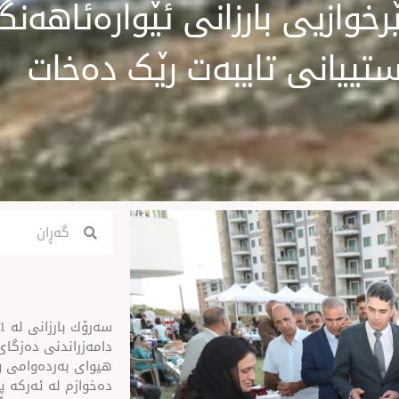
خوازیی بارزانی ئێوارەئاهەنگ
ستییانی تایبەت رێک دەخات
Search
Search
ن
دامەزراندنی دەزگای 
هیوای بەردەوامی و
دەخوازم لە ئەركە پی