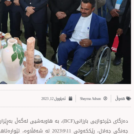
‌‌هەواڵ
Shayma Adnan
ئەیلوول 12, 2023
دەزگای خێرخوازیی بارزانی(BCF)، بە هاوبەشی
جەنگی جەلال، رێككەوتی 11\9\2023 لە