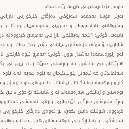
خاوەن پێداویستییانی تایبەت رێك خست.
بەڕێز موسا ئەحمەد سەرۆكی دەزگای خێرخوازیی بارزانی
بەخێرهاتنی ئامادەبووان و دەربڕینی سەرسامییان بە كار و ب
تایبەت، گوتی: “ئێمە پەیڤێكی بارزانیی نەمرمان كردووەتە 
شانازییە بۆ مرۆڤ خزمەتكاری میللەتی خۆی بێت”. دواتر روو لە
لەو رێوڕەسمەدا بەشدار بوون، گوتی: “ئەمڕۆ ئێوە كارێكی نا
هزرێكتان پێ بەخشین كە بەڕاستی دەبێت زیاتر بیری لێ بكە
سەلماندتان كە ئێمەین پێویستیمان بە ئێوە هەیە. نەك ئێوە پ
كار و بەرهەمە جوانەكانتان نیشانتان دا، مرۆڤی كورد (بە ژن و
بوەستێ و ژیانێكی شەرەفمەندانە و شایستە بۆ خۆی دابین بكا
بەڕێز سەرۆكی دەزگای خێرخوازیی بارزانی ئەوەشی خستەڕوو 
كردووە، شوێنێك دابین بكەن، بۆ ئەوەی دەزگای خێرخوازیی با
نمایشكردن و بەبازاڕكردنی بەرهەمەكانی هەر یەك لەو بەهرەدا