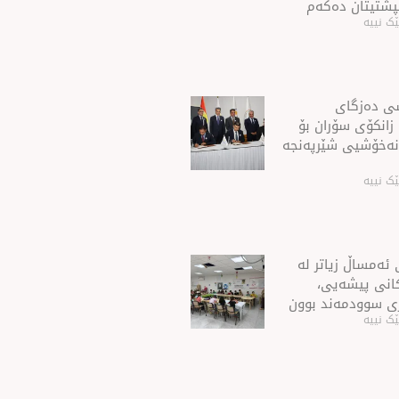
ڵپشتیتان دەكەم
ک نییە
شی ده‌زگای
 زانكۆی سۆران بۆ
نه‌خۆشیی شێرپه‌نجه‌
ک نییە
ئەمساڵ زیاتر له‌
ەكانی پیشەیی،
ی سوودمه‌ند بوون
ک نییە