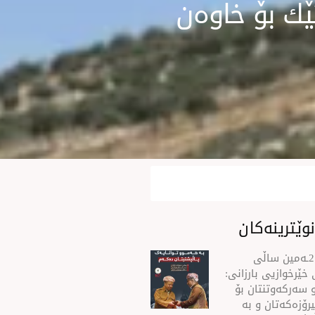
ێك بۆ خاوەن
وێترینەکان
سه‌رۆك بارزانی له‌ 21ـه‌مین ساڵی
خێرخوازیی بارزانی:
 سەركەوتنتان بۆ
رۆزەكەتان و بە