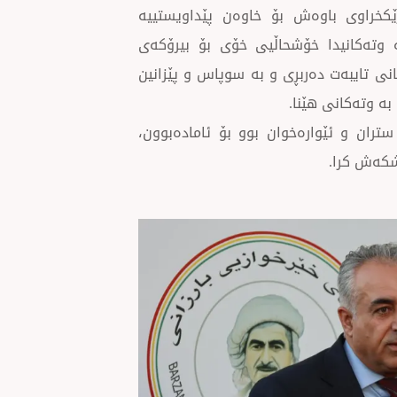
ێكخراوی باوەش بۆ خاوەن پێداویستییە
112 ئەندامیان هەیە، لە وتەكانیدا خۆشحاڵیی خۆی بۆ بیرۆكەی
نی تایبەت دەربڕی و بە سوپاس و پێزانین
بە وتەكانی هێنا.
ان و ئێوارەخوان بوو بۆ ئامادەبوون،
شكەش كرا.