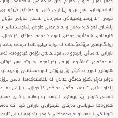
دواتر بەڕێز كاروان كەریم خان قایمقامی شەقڵاوە، وتا
ئامادەبووان، سوپاس و پێزانینی خۆی بۆ دەزگای خێرخوازیی ب
گوتی: “بەرپرسیاریەتییەكی گەورەیان لەسەر شایانی خۆیا
پێشباری ئەو كارە دەبین و لە خزمەتی خاوەن پێداویستییانی تای
قایمقامی شەقڵاوە جەختی لەوە كردەوە، دەزگای خێرخوازیی با
روانگەیەكی مرۆڤدۆستانە لە بوارە جیاجیاكاندا خزمەت بكات.
بارزانی لە ساڵی رابردوو 203 قوتابخانەی نۆژەن
لە دەڤەری شەقڵاوە نۆژنەن بكرێتەوە. بە وتەیەش كۆتایی 
هاوكاری نەوی دەكرێن، زۆر پیرۆزترن لەو دەستانەی بۆ دوعاكردن
كەسی خاوەن پێداویستیی تایبەت، بە بەهرە و كاری دەستیی
هەروەها سوپاسی دەزگای خێرخوازیی بارزانی كرد، كە دەس
شوێنێكی تایبەت بۆ بەرهەمەكانی خاوەن پێداویستییانی تایبەت 