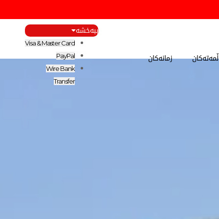
ببەخشە
Visa & Master Card
مەتەکان
زمانەکان
PayPal
Wire Bank
Transfer