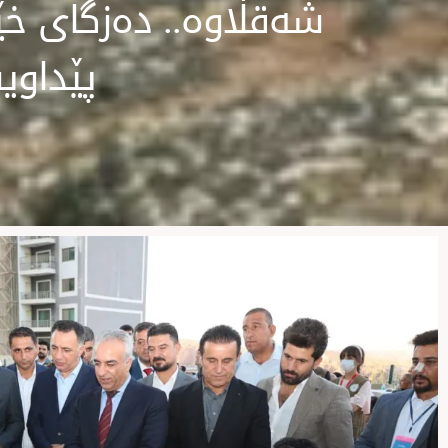
شەقڵاوە.. دەزگای خێر
پێداوی