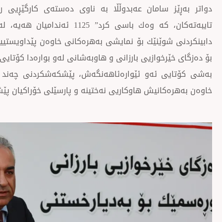
دواتر بەڕێز سامان عەبدوڵڵا بە ناوی دەستەی كارگێڕیی ر
تایبەتەكان، كە وەك باسی كرد” 5
دابینكردنی شوێنێك بۆ نمایشی بەهرەكانی خاوەن پێداویستییا
بۆ دەزگای خێرخوازیی بارزانی و هاوبەشانی لەو بوارەدا كۆتایی 
بەشی كۆتایی ئەو ئێوارەئاهەنگەش، پێشكەشكردنی چەند ستر
خاوەن بەهرەكانیش هاوكاریی نەختینە و پارسێلی خۆراكیان پێ