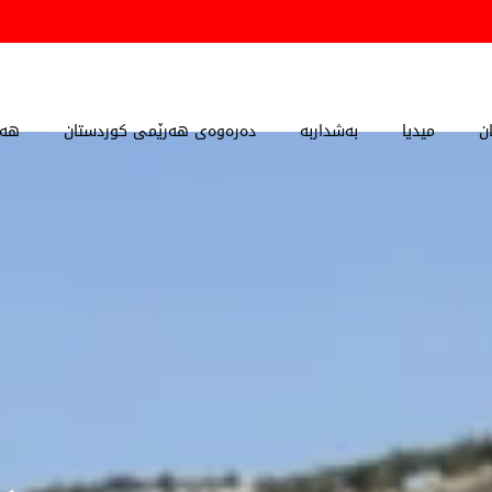
ن
میدیا
بەشداربە
دەرەوەی هەرێمی کوردستان
هەڵ