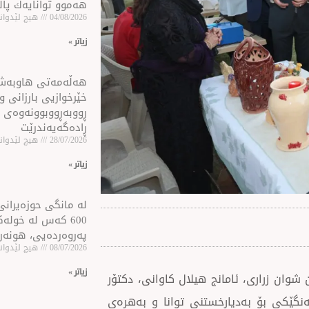
هەموو توانایەك پا
04/08/2026
هیچ لێدوانێ
زیاتر »
هه‌ڵه‌مه‌تی هاو‌به‌
خێرخوازیی بارزانی و
ڕووبه‌ڕووبوونه‌وه‌ی 
ڕاده‌گه‌یه‌ندرێت
28/07/2026
هیچ لێدوانێ
زیاتر »
لە مانگی حوزەیرانی 
600 كه‌س له‌ خول
پەروەردەیی، هونەر
08/07/2026
هیچ لێدوانێ
زیاتر »
ی لەگەڵ بەڕێزان شوان زراری، ئامانج هیلال كاوانی، دكتۆر
 شەقڵاوە، ئێوارەئاهەنگێكی بۆ بەدیارخستنی توانا و بەهرەی