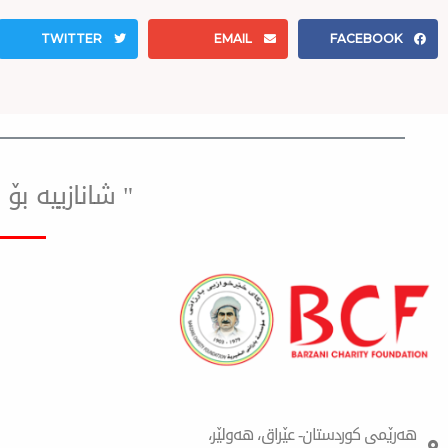
TWITTER
EMAIL
FACEBOOK
" شانازییه ب
هەرێمی کوردستان- عێراق، هەولێر،