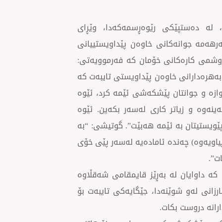
، لە دەستپێكی رێوەڕسمەكەدا، وێڕای
ەرهەمە جوانەكانی خاوەن پێداویستییانی
دروشمی كارەكانی خۆمان كە فەرموویەتی:
 بەهرەدارانی خاوەن پێداویستی تایبەت كە
وازە و جوانتان پێشكەشی ئێمە كرد، ئێوە
ینەوە و زیاتر كاری لەسەر بكەین. ئێوە
ێویستیتان بە ئێمە هەبێت”. گوتیشی: “بە
 پیاویەوە) چەندە ئامادەیە لەسەر پێی خۆی
ت”.
كە داوایان لە بەڕێز قایمقامی شەقڵاوە
رزانی لەو شوێنەدا، جێگایەكی تایبەت بۆ
رانە دروست بكات.