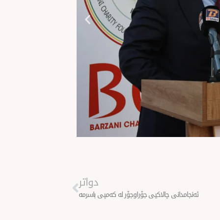
Next
دواتر
ئەنجامدانی چالاكیی جۆراوجۆر لە کەمپی باسرمە