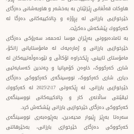
غانی ڕێزلێنان بە بەخشەر و هاوبەشانی دەزگای
بارزانی لە پڕۆژە و چالاكییەكانی دەزگا لە
ێشكەش دەكرێت.
وونی بەڕێزان موسا ئەحمەد سەرۆکی دەزگای
بارزانی و ژمارەیەك لە مامۆستایانی زانکۆ،
یینی، ڕێکخراوە لۆکاڵی و نێودەوڵەتییەكان لە
ووک، خاوەن کۆمپانیا و چەندین کەسایەتیی
ی کەرکووک، نووسینگەی کەرکووکی دەزگای
خێرخوازیی بارزانی، لە ڕێكەوتی 17\2\2025 لە كەركووك
اڵانەی كار و چالاكییەكانی نووسینگەی
ەزگای خێرخوازیی بارزانی پێشكەش كرد.
ێز ڕێبوار محیەدین، بەڕێوەبەری نووسینگەی
دەزگای خێرخوازی بارزانی، بەخێرهاتنی