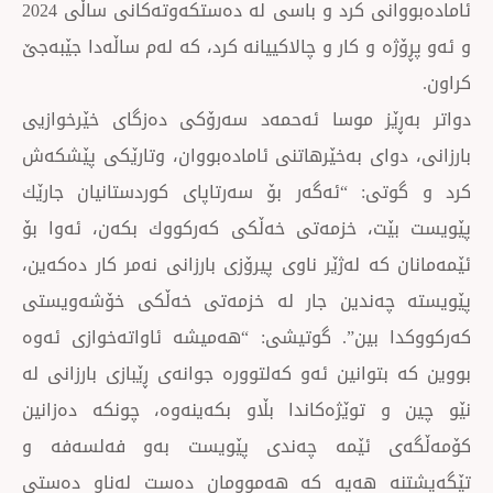
ئامادەبووانی كرد و باسی لە دەستكەوتەكانی ساڵی 2024
 و كار و چالاكییانە كرد، كە لەم ساڵەدا جێبەجێ
ێز موسا ئەحمەد سەرۆکی دەزگای خێرخوازیی
وای بەخێرهاتنی ئامادەبووان، وتارێكی پێشكەش
: “ئەگەر بۆ سەرتاپای كوردستانیان جارێك
ت، خزمەتی خەڵكی كەركووك بكەن، ئەوا بۆ
ە لەژێر ناوی پیرۆزی بارزانی نەمر كار دەكەین،
ەندین جار لە خزمەتی خەڵكی خۆشەویستی
بین”. گوتیشی: “هەمیشە ئاواتەخوازی ئەوە
وانین ئەو كەلتوورە جوانەی ڕێبازی بارزانی لە
توێژەكاندا بڵاو بكەینەوە، چونكە دەزانین
 ئێمە چەندی پێویست بەو فەلسەفە و
 هەیە كە هەموومان دەست لەناو دەستی