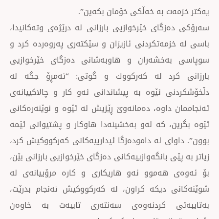
ت بە خەڵكی خۆمان بكەین”.
گای خێرخوازیی بارزانی لە درێژەی وتەكانیدا،
مەتكردنی ئازیزان و سێكتەری پەروەردە كرد و
خشەران و هاوبەشانی دەزگای خێرخوازیی
رد لە كەركووك و گوتی: “ئەمڕۆ جگە لە
 ئێوە بە پیشاندانی ئەو كار و چالاكییانەی
داوە، دەمانەوێ ڕێزیش لە ئێوە و نوێنەرەكانی
، كە لەو بەخشینەدا هاوكار و پشتیوانی ئێمە
ی لە دامودەزگا ئیدارییەكانی كەركووكیش كرد،
ی بانگەوازییەكانی دەزگای خێرخوازیی بارزانی بێن،
هەموو ئەو هاریكاری و كارە مرۆییانەی لە
دیكە كراون، لە كەركووكیش ئەنجام بدرێت،
ی كردنەوەی سەنتەری تایبەت بە خاوەن