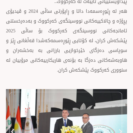
نی تایبەت لە كەركووك..
هەر لە ڕێوڕەسمەدا داتا و ڕاپۆرتی ساڵی 2024 و ڤیدیۆی
لاکییەکانی نووسینگەی کەرکووک و بەدەرخستنی
ئامانجەکانی نووسینگەی کەرکووک بۆ ساڵی 2025
ن، لە كۆتایی ڕێوڕەسمەكەشدا قەڵغانی ڕێز و
زگای خێرخوازیی بارزانی بە بەخشەران و
ی دەزگا بە بۆنەی هاریكارییەكانی مرۆییان لە
رکووک پێشكەش كران.