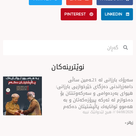
PINTEREST
نوێترینەکان
سه‌رۆك بارزانی له‌ 21ـه‌مین ساڵی
ەزگای خێرخوازیی بارزانی:
امی و سەركەوتنتان بۆ
ركە پیرۆزەكەتان و بە
ەك پاڵپشتیتان دەكەم
لێدوانێک نییە