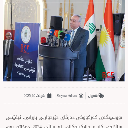
‌‌هەواڵ
Shayma Adnan
شوبات 19, 2025
کەرکووکی دەزگای خێرخوازیی بارزانی، ئیڤێنتی
ساڵانەی كار و چالاكییەكانی لە ساڵی 2024 دەخاتە ڕوو،