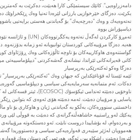
دامەزراوەیی”. كاتێك سیستمێكی كارا هەبێت، دەكرێت بە كەمتری
بكرێت. دەزگای خێرخوازیی بارزانی لێرەدا تەنیا وەك ڕێكخراوێك د
نەتەوەیەك و وەك “دەرچەیەك” بۆ گەیاندنی هەستی برایەتیی باشوو
دیاسپۆراش بووە.
ئەمڕۆ كاركردن لەگەڵ نەتەو
هەیە. دەزگا مرۆییەكانی كوردستان توانیویانە ئەو زمانە بدۆزنەوە. 
گواستنەوەی هاوكارییەكان بۆ ناوچە ئاڵۆزەكانی وەك ڕۆژئاوای كورد
كاتی قەیرانەكانی ئێراندا، نیشانەی گەشەكردنی “دیپلۆماسییەتی م
دەزگا وەکو ئەكتەرێكی بەرپرسیار
ئێمە ئێستا لە قۆناغێكداین كە جیهان وەك “ئەكتەرێكی بەرپرسیار”
دەكات. ئەم متمانەیە سەرمایەیەكی سیاسی و دیپلۆماسیی گەورەیە
ناوخۆیی دەبێتە ئەندامی ئیكۆسۆك (
یاسایی و مرۆییان دەبێت. ئەمە دەبێتە هۆی ئەوەی كە بتوانین ڕێگر
داخستنی سنوورەكان، بەڵكو بە گەیاندنی ژیان و هاوكاری بۆ ناو ما
یەكێك لەو ڕاستییە حاشاهەڵنەگرانەی كە دەبێت بە قووڵی لێی ورد 
و بەردەوام، لە بۆشاییدا دروست نابێت. ئەو دەستكەوتە مرۆییانەی
هەموویان لەژێر سێبەری قەوارەیەكی سیاسی و دەستووریدا گەشەی
لێرەدا دەبێت ڕاشكاو بین، ئەگەر هەرێمی كوردستان وەك قەوارە بوون