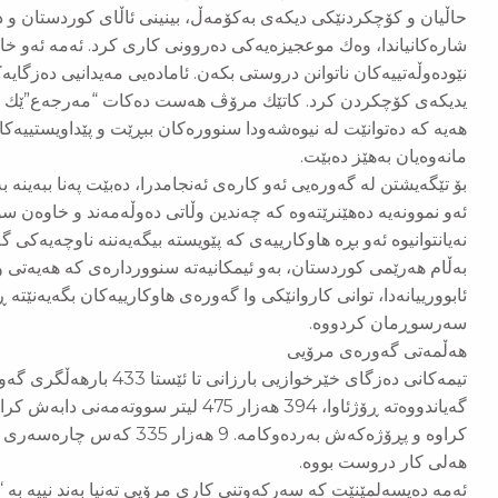
حاڵیان و كۆچكردنێكی دیكەی بەكۆمەڵ، بینینی ئاڵای كوردستان و د
شارەكانیاندا، وەك موعجیزەیەكی دەروونی كاری كرد. ئەمە ئەو خا
نێودەوڵەتییەكان ناتوانن دروستی بكەن. ئامادەیی مەیدانیی دەزگایە
یدیكەی كۆچكردن كرد. كاتێك مرۆڤ هەست دەكات “مەرجەع”ێك هە
هەیە كە دەتوانێت لە نیوەشەودا سنوورەكان ببڕێت و پێداویستییەكان
مانەوەیان بەهێز دەبێت.
بۆ تێگەیشتن لە گەورەیی ئەو كارەی ئەنجامدرا، دەبێت پەنا ببەینە بە
ئەو نموونەیە دەهێنرێتەوە كە چەندین وڵاتی دەوڵەمەند و خاوەن سو
نەیانتوانیوە ئەو بڕە هاوكارییەی كە پێویستە بیگەیەننە ناوچەیەكی
بەڵام هەرێمی كوردستان، بەو ئیمكانیەتە سنووردارەی كە هەیەتی 
ئابوورییانەدا، توانی كاروانێكی وا گەورەی هاوكارییەكان بگەیەنێت
سەرسوڕمان كردووە.
هەڵمەتی گەورەی مرۆیی
تیمەكانی دەزگای خێرخوازیی ب
گەیاندووەتە ڕۆژئاوا، 394 هەزار 475 لیتر 
هەلی كار دروست بووە.
ئەمە دەیسەلمێنێت كە سەركەوتنی كاری مرۆیی تەنیا بەند نییە بە “پ