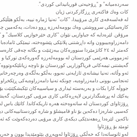
سەردەمیانە” و “ڕۆحیەتی قوربانیدانی كوردی”.
كات وەك فاكتەری ڕزگاركردنی ژیان
لە فەلسەفەی كاری مرۆییدا، “كات” تەنیا ژمارە نییە، بەڵكو هێڵێكی ب
كارەساتێكی سرووشتی وەك بوومەلەرزە ڕوو دەدات، یەكەمین چر
مرۆڤن. لێرەدایە كە جیاوازیی نێوان “كاری خێرخوازیی كلاسیك” و
دامەزراوەییبوون واتە داڕشتنی پلانێكی پێشوەختە، تیمێكی ئامادە
كەمتر لە ٢٤ كاتژمێردا سنوورەكان ببەزێنێت و بگاتە چەقی كارەساتەكە.
ئەزموونی هەرێمی كوردستان لە بوومەلەرزە گەورەكەی توركیا و س
گەیشتنی تیمەكانی فریاگوزاریی كوردستان بۆ ناوچە زیانلێكەوتووەكا
ئەو وڵاتە، تەنیا نیشانەی ئازایەتی نەبوو، بەڵكو بەڵگەی وەرچەرخا
ئەنجامی بوونی دامەزراوەیە، چونكە تەنیا دامەزراوەیەكی ڕێكخراو د
جووڵە كارا بكات و بەربەستە ئیداری و سیاسییەكان تێكبشكێنێت بۆ
یەكێك لە پڕشنگدارترین لاپەڕەكانی كاری مرۆیی كوردستان، گەیشت
كەسیی شارەزا دەكەین بۆ ناو قامیشلۆ و شارە كوردستانییەكانی دی
ناكەین. لێرەدا ڕەهەندێكی دیكەی كاری مرۆیی دەردەكەوێت كە ئەو
ئومێد بۆ ڕۆژئاوا
لەو ئانوساتەدا كە خەڵكی ڕۆژئاوا لەوپەڕی بێئومێدیدا بوون و خەر