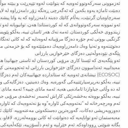
ئەزموونی سەركەوتوو ئەوەیە كە بتوانێت لەوە تێپەڕێت و ببێتە م
دەبێت ئاماژە بەوە بكەین كە ئەگەرچی ڕەنگە زۆر دامەزراوە لە لای
سەرچاوەیان گرتبێت، بەڵام كاتێك دەبنە دامەزراوە كە بە واتا پیشە
ئەو نموونە سەركەوتووانەی كە لە كوردستاندا هەن، توانیویانە لەو ت
زیندووی خەڵكی كوردستان. ئەمە نەك هەر ئاسان نییە، بەڵكو پێویس
گرنگیی بوونی ئەم جۆرە دەزگا مرۆییانە لەوەدایە كە لە كاتی تەنگان
دەتوێننەوە و تەنیا وەك دامەزراوەیەك دەمێنێتەوە كە بۆ خزمەتی م
پێگەی نێودەوڵەتيی دەزگای خێرخوازیی بارزانی
ئەو پێگەیەی كە ئێستا كاری مرۆیی كوردستان لە ئاستی جیهانیدا 
مەیدانییە. ئەندامبوون دەزگای خێرخوازیی بارزانی لە ئەنجومەنی كۆ
(ECOSOC) نیشانەی ئەوەیە كە ستانداردە جیهانییەكان لەم دەزگ
نییە، بەڵكو بەرپرسیارێتییەكی گەورەیە. وەك دەبینین، دەزگایەكی و
لە دە وڵاتی جیاوازدا ئامادەیی هەیە. ئەمە مانای چییە؟ ئەمە مانا
نییە، بەڵكو بووەتە بەخشەرێكی كاراش لەسەر نەخشەی مرۆیی جیه
ئەم وەرچەرخانە لە “نەتەوەیەكی ئاوارە”وە بۆ نەتەوەیەك كە ئاوارە
دەوروبەریشی دەكات، گەورەترین دەستكەوتی مەعنەوییە. كاتێك ئ
مەبەستمان ئەو توانایەیە كە دەتوانێت لە كاتی بوومەلەرزە، لافاو،
بگاتە شوێنی ڕووداوەكە. ئەم خێراییە و ئەم دڵسۆزییە، تێكەڵەیەكی