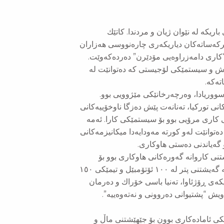
اریكە لە نێوان ژیان و مردندا. كاتێك
كەساتەكان دیاریكەری چارەنووسی هەزاران
 “كاری دامەزراوەیی مۆدێرن” دەردەكەوێت.
باش و سیستمێكی لۆجیستی كە دەتوانێت لە
ووریادا، وەرچەرخانێكی مێژوویی بوو.
نی توركیا، تەنانەت پێش دەزگا ناوخۆییەكانی
نی كاری مرۆیی بوو بۆ سیستمێكی كارا. ئەمە
ەتوانێت لەو كورتە مەودایەدا میكانیزمەكانی
 گەیاندنی دەستی هاوكاری.
نی كاروانە گەورەكانی هاوكاری بوو بۆ
ڕۆژئاوای كوردستان لە ساتەوەختە هەرە تاریكەكاندا. كاتێك باس لە گەیشتنی پتر لە ١٠٠ ئۆتۆمبێل و تیمێكی ١٥٠
كەی ڕۆژئاوا، تەنیا باسی خۆراك و دەرمان
یش “پشتیوانی دەروونی و نەتەوەییە”.
یكی ئامادەكاری بوون بۆ جێهێشتنی ماڵ و