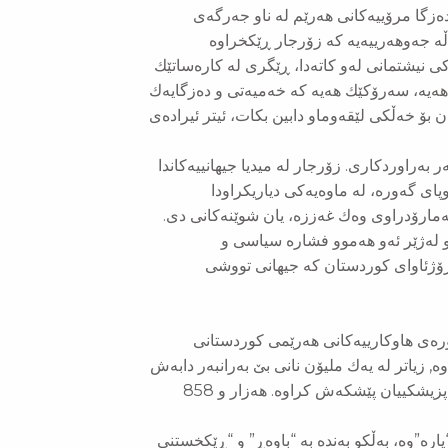
ەزگا مرۆییەكانی هەرێم لە ناو جەرگەی
ڵە جەوهەرییەیە كە زۆرجار ڕێكخراوە
كی نیشتمانی لەو كاتەدا، ڕێگری لە كارەساتێك
یە، سەرۆكێك هەیە كە خەمیەتی و دەزگایەك
 بۆ خەڵكی لێقەوماو دابین بكات، ئیتر ئیرادەی
ر بەراوردكاری. زۆرجار لە میدیا جیهانییەكاندا
پای گەورە، لە ماوەیەكی دیاریكراودا
 گەمارۆدراوی وەك غەززە، یان شوێنەكانی دی.
و لەژێر ئەو هەموو فشارە سیاسی و
ە ڕۆژئاوای كوردستان كە جیهانی تووشی
ارزانی تا ئێستا 433 بارهەڵگری گەورەی هاوكارییەكانی هەرێمی كوردستانی
سووتەمەنی دابەش كراوە, زیاتر لە یەك ملیۆن نانی بێ بەرانبەر دابەش
كراوە و پڕۆژەكەش بەردەوكامە. 9 هەزار 335 كەس چارەسەری پزیشكییان پێشكەش كراوە. هەزار و 858
ارە”وە، بەڵكو بەندە بە “باوەڕ” و “ڕێكخستنی