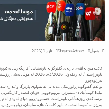
‌‌هەواڵ
Shayma Adnan
ئازار 10, 2026
38ـەمین ئەڵقەی بازنەی گفتوگۆ بە ناونیشانی “كاریگەریی یەكبوو
ناوەڕاستدا”، لە ڕێكەوتی 3/3/2026
بەڕێوەچوو.
بۆ ئەم گفتوگۆیە ڕاپۆرتێكی مەیدانی لە تەواوی پارێزگا و ئیدارە س
تیایدا كۆمەڵێك دەستەبژێر، بیروبۆچوونی خۆیان لەسەر كاریگەریی 
ترسناكەی ڕۆژهەڵاتی ناوەڕاست خستبووەڕوو. دوای ئەوەی ئەم ڕا
بەڕێزانە “موسا ئەحمەد، باپیر كامەلا، هاژە سلێمان، زیا‌و پەترۆس،