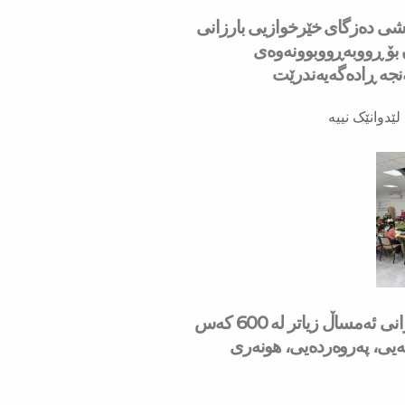
به‌شی ده‌زگای خێرخوازیی بارزانی
ۆ ڕووبه‌ڕووبوونه‌وه‌ی
ه‌ ڕاده‌گه‌یه‌ندرێت
لێدوانێک نییە
لە مانگی حوزەیرانی ئەمساڵ زیاتر له‌ 600 كه‌س
شەیی، پەروەردەیی، هونەری