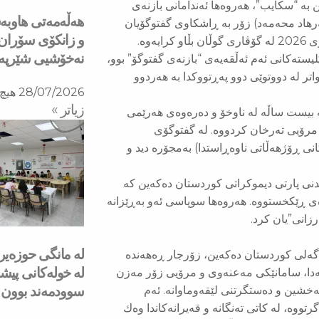
 بە “سكایب”، هەروەها ئەندامانی بازنەی
هه‌ڵه‌مه‌تی هاو‌
هاد محەمەد) زۆر بە ڕاشكاوی گفتوگۆیان
و زانكۆی سۆران ب
نه‌خۆشیی شێرپه‌نج
یستەكانی ئەم ئەڵقەیەی “بازنەی گفتوگۆ” بوو،
تر لە دووتوێی دوو پەڕتووكدا بە هەردوو
28/07/2026
هیچ 
زیاتر »
ە بیست ساڵە لە ناوخۆ و دەرەوەی هەرێمی
مرۆیی تەرخان كردووە. لە گفتوگۆی
انی ڕۆژهەڵاتی ناوەڕاستدا) بەمجۆرە دید و
نی پارتی دیموكراتی كوردستان دەكەین كە
ی ڕێكخستووە. هەروەها سوپاسی ئەو بەڕێزانە
زانی”یان كرد.
 گەلی كوردستان دەكەین، زۆرجار ڕەهەندە
له‌ خولەكانی پی
یەدا، سامانێكی مەعنەوی و مرۆیی زۆر مەزن
سوودمه‌ند بوون
خشین و دەستگرتنی لێقەوماوانە. ئەم
وە، لە كاتی تەنگانە و قەیرانەكاندا وەك