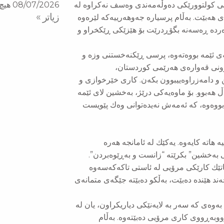
08/07/2026
هیچ 
ی كولتوورێكی دەوڵەمەندی وەسف نەكراوە لە
زیاتر »
ی هەبێت. بەڵام پرسیارە جەوهەرییەكە لێرەوە
ردە ڕەسەنە بگۆڕدرێت بۆ هێزێكی ڕێكخراو و
ی ئێمە بووەتەوە، پرسی ڕێكنەخستنی وزە و
 ڕاپەڕینە مەزنەكەی ساڵی ١٩٩١ و دروستبوونی قەوارەی هەرێمی كوردستان،
 و دامەزراوەییبوون بكەن. كاری خێرخوازی و
ڵ هەبوو. بۆ ماوەیەكی درێژ، بەخشین لای ئێمە
بووەوە، كە ئەمەش نەیدەتوانی وەك پێویست
 هاتە كایەوە. یەكێك لە ئامانجە هەرە
ی بەخشین” بكرێتە “زانست و بەڕێوەبردن”.
اتێك كارێكی مرۆیی لە ئاستی تاكەكەسەوە
ەند هێندە دەبێت، بەڵكو دەبێتە جێگەی متمانەی
بەوەی كە سەر بە لایەنێكی دیاریكراون، یان لە
ووبەڕووی كاری مرۆیی دەبێتەوە. بەڵام