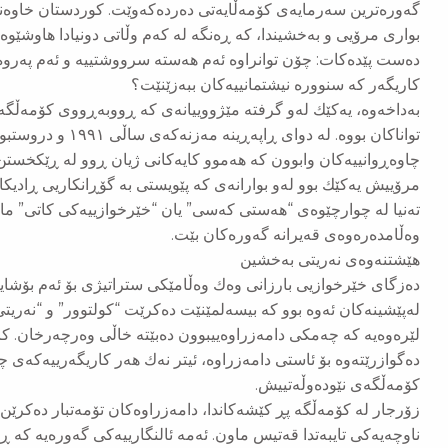
گەورەترین سەرمایەی كۆمەڵایەتی دەردەكەوێت. كوردستان خاوەن
بواری مرۆیی و بەخشیندا، كە ڕەنگە لە كەم وڵاتی دونیادا هاوشێوە
دەست پێدەكات: چۆن توانراوە ئەم هەستە سرووشتییە و ئەم پەروە
كاریگەر كە سنوورە نیشتمانییەكان ببەزێنێت؟
بەداخەوە، یەكێك لەو گرفتە مێژووییانەی كە ڕووبەڕووی كۆمەڵگە
تواناكان بووە. لە دوای
چاوەڕوانییەكان وابوون كە هەموو كایەكانی ژیان ڕوو لە ڕێكخستن
مرۆییش یەكێك بوو لەو بوارانەی كە پێویستی بە گۆڕانكاریی ڕادیكا
تەنیا لە چوارچێوەی “هەستی كەسی” یان “خێرخوازییەكی كاتی” ما
وەڵامدەرەوەی قەیرانە گەورەكان بێت.
هێشتنەوەی نەریتی بەخشین
دەزگای خێرخوازیی بارزانی وەك وەڵامێكی ستراتیژی بۆ ئەم بۆشاییە
لەپێشینەكان ئەوە بوو كە بیسەلمێنێت دەكرێت “كولتوور” و “نەریت
لێرەوەیە كە چەمكی دامەزراوەییبوون دەبێتە خاڵی وەرچەرخان. ك
دەگوازرێتەوە بۆ ئاستی دامەزراوە، ئیتر نەك هەر كاریگەرییەكەی چ
كۆمەڵگەی نێودەوڵەتییش.
زۆرجار لە كۆمەڵگە پڕ كێشەكاندا، دامەزراوەكان تۆمەتبار دەكرێن 
ناوچەیەكی تایبەتدا قەتیس ماون. ئەمە ئالنگارییەكی گەورەیە كە ڕ