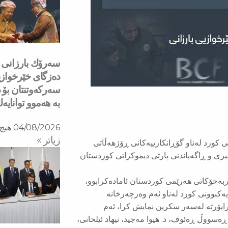
دەزگای خێرخوازی
سەركەوتنتان بۆ د
بە هەموو توانایە
04/08/2026
هیچ 
زیاتر »
نی كورد لەناو گۆڕانكارییەكانی ڕۆژهەڵاتی
 2026 لە هۆڵی بەشی ڕۆشنبیری و ڕاگەیاندنی پارتی دیموكراتی كوردستان
ەربەخۆكانی هەرێمی كوردستان ئامادەكرابوو،
یەكبوونی كورد لەناو ئەم وەرچەرخانە
پۆرتە لەسەر سكرین نمایش كرا، ئەم
 ڕەسووڵ ڕەئوف، د. هیوا مەجید، نیهاد ئیلخانی،