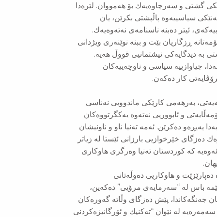
وڵكی گشتی و سەرچاوەیەك بۆ هەمووان. لێرەدا
ەنێكی سیاسییەوە پاڵپشتی بكرێن، یان
ییەكەی، ئیتر دەبنە ناسنامەی نەتەوەیەك.
ۆمەتانە ڕزگاریان بێت و ببنە نوێنەری ویژدانی
تی بە دیدگایەكی نیشتمانیی قووڵ هەیە.
ەدا، جیاوازییە سیاسی و ناوچەییەكان
رۆڤایەتی كار دەكەن.
هەیەتی، بەرهەمی كارێكی ماندوویی نەناسی
مەڵایەتی و ئابووریی نەتەوە یەكگرتووەكان
ایەدا پەیڕەو دەكرێن. ئەمە تەنیا ناو و ناونیشان
ەك دەزگای خێرخوازیی بارزانی ئێستا لە زیاتر
ی ئەوەیە كە كوردستان تەنیا وەرگری هاوكاری
ان.
 دەپارێزێت و هاوكاریی دەوڵەتانی
ێمە باس لە “سەرمایەی مرۆیی” دەكەین،
 یان جەنگەكاندا، پێش دەزگای وڵاتە گەورەكان
 سەمەرەیە لە نێوان “تەكنیك و ئۆرگانیزەكردنی