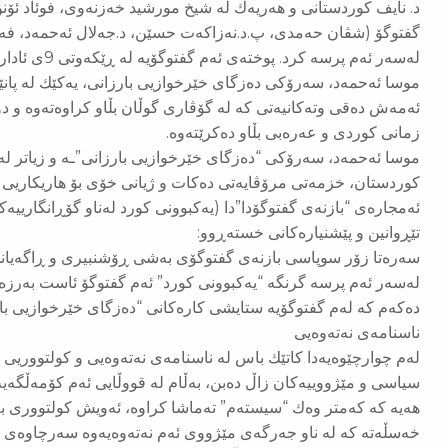
د. نایف كوردستانی و هەریەك لە شیخ مورشید خەزنەوی، فوئاد ئۆنن
گفتوگۆ (شڤان حەمدی، پ.د.نەزاكەت حسێن، د.جەلال ئەحمەد، فەر
لەسەر ئەم پرسە كرد. پوختەی ئەم گفتوگۆیە لە ڕێكەوتی 9ی ئاداری 2026 لە گۆڤاری گوڵان بڵاو كرایەوە.
موسا ئەحمەد، سەرۆكی دەزگای خێرخوازیی بارزانی، یەكێك لە پانێل
ئەمەش دەقی وتەكانیەتی كە لە گۆڤاری گوڵان بڵاو كراوەتەوە و دوا
زمانی كوردی و عەرەبی بڵاو دەكرێتەوە.
موسا ئەحمەد، سەرۆكی “دەزگای خێرخوازیی بارزانی”ـە و زیاتر ل
كوردستان، خزمەتی مرۆڤایەتی دەكات و ژیانی خۆی بۆ هاریكاریی 
ئەمجارەی “بازنەی گفتوگۆدا”دا (یەكبوونی كورد لەناو گۆڕانگارییەك
تێڕوانین و پێشنیارەكانی خستەڕوو:
سەرەتا زۆر سوپاسی بازنەی گفتوگۆی بەشی ڕۆشنبیری و ڕاگەیاند
لەسەر ئەم پرسە گرنگە “یەكبوونی كورد” ئەم گفتوگۆ ئاست بەرزە
دەكەم كە لەم گفتوگۆیە ستایشی كارەكانی “دەزگای خێرخوازیی بار
ناسنامەی نەتەوەیی
لەم چوارچێوەیەدا كاتێك باس لە ناسنامەی نەتەوەیی و كولتووریی
سیاسی و مێژووییەكان زاڵ دەبن، بەڵام لە قووڵایی ئەم كۆمەڵگە
هەیە كە كەمتر وەك “سیستەم” تەماشا كراوە، ئەویش كولتووری بە
خەسڵەتە كە لە ناو جەرگەی مێژووی ئەم نەتەوەیەوە سەرچاوەی گرتو