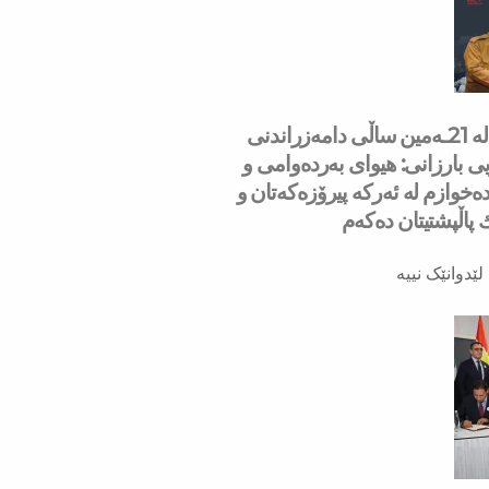
سه‌رۆك بارزانی له‌ 21ـه‌مین ساڵی دامەزراندنی
ی بارزانی: هیوای بەردەوامی و
ەخوازم لە ئەركە پیرۆزەكەتان و
ك پاڵپشتیتان دەكەم
لێدوانێک نییە