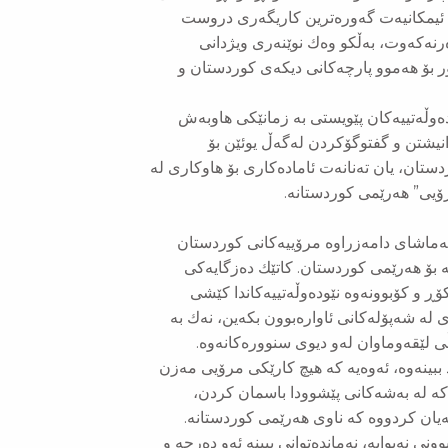
ن ئیمكانیەت گەورەترین كاریگەری دروست
ەرنەكەوت، بەڵكو وەك نوێنەری ویژدانی
ر بۆ هەموو پارچەكانی دیكەی كوردستان و
ە یەكگرتووەكان (UN) و ئاژانسە نێودەوڵەتییەكان پێویستی بە زمانێكی هاوبەش
دانیشتن و گفتوگۆكردن لەگەڵ یوئێن بۆ
ستان، یان تەنانەت ئامادەكاری بۆ هاوكاری لە
رۆیی” هەرێمی كوردستانە.
 تەماشای دامەزراوە مرۆییەكانی كوردستان
 بۆ هەرێمی كوردستان. كاتێك دەزگایەكی
ECOSOC)، ئیتر قسەكانی لە كۆڕ و كۆبوونەوە نێودەوڵەتییەكاندا كێشی
ی لە شەپۆلەكانی ئاوارەبوون بكەین، نەك بە
ڵی لێقەوماوان لەو دیوی سنوورەكانەوە.
ببینەوە، ئەوەیە كە هیچ كارێكی مرۆیی مەزن
 كە لە بەشەكانی پێشوودا باسمان كردن،
ان كردووە كە ناوی هەرێمی كوردستانە.
ی نەبوایە، نەماندەتوانی ببینە ئەو دەرچە و