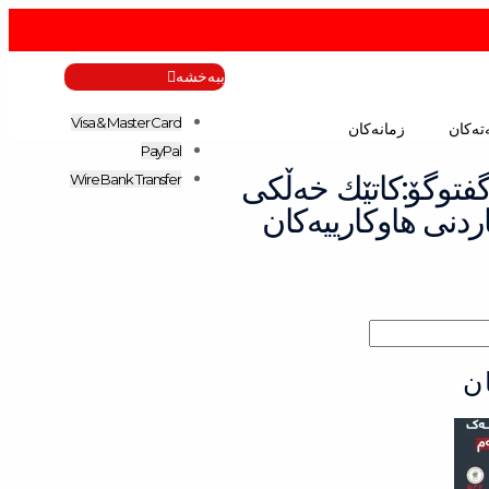
ببەخشە
Visa & Master Card
تەکان
زمانەکان
PayPal
ە 38ـەمین ئەڵقەی بازنەی گفتوگۆ:كاتێك خەڵكی
Wire Bank Transfer
دنی هاوكارییەكان
ن