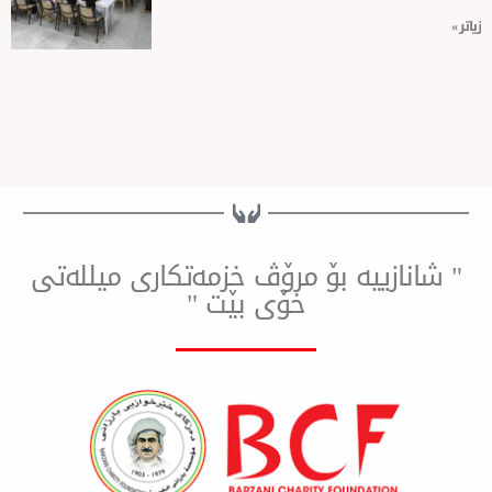
ییه بۆ مرۆڤ خزمەتكاری میللەتی
خۆی بێت "