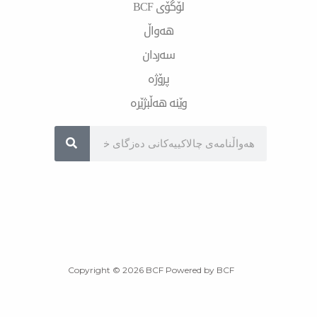
لۆگۆی BCF
هەواڵ
سەردان
پرۆژە
وێنە هەڵبژێرە
Sea
Copyright © 2026 BCF Powered by BCF