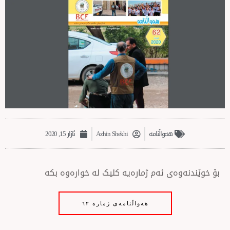
هەواڵنامە
Azhin Shekhi
ئازار 15, 2020
ەی ئەم ژمارەیە کلیک لە خوارەوە بکە
هەواڵنامەی ژمارە ٦٢