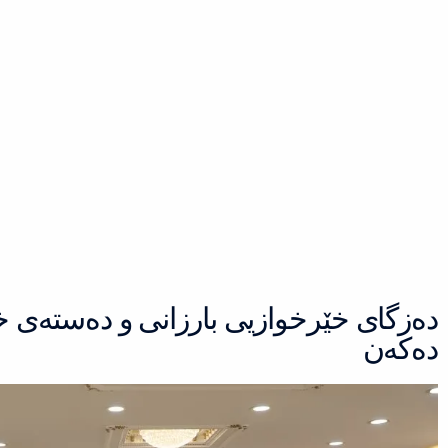
Ski
t
conten
ده‌زگای خێرخوازیی بارزانی و ده‌سته‌ی 
ده‌كه‌ن