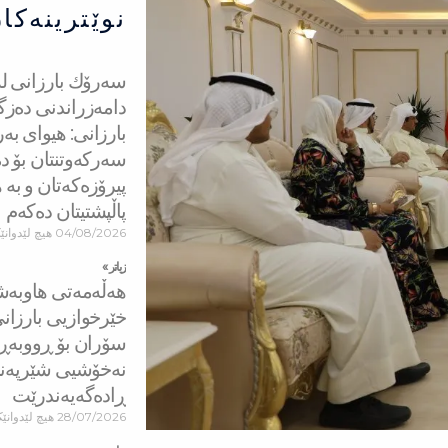
نوێترینەکا
دامەزراندنی دەزگ
بارزانی: هیوای بە
سەركەوتنتان بۆ دە
پیرۆزەكەتان و بە 
پاڵپشتیتان دەكەم
04/08/2026
هیچ لێدوانێ
زیاتر »
هه‌ڵه‌مه‌تی هاو‌به
خێرخوازیی بارزان
سۆران بۆ ڕووبه‌ڕو
نه‌خۆشیی شێرپه‌نج
ڕاده‌گه‌یه‌ندرێت
28/07/2026
هیچ لێدوانێک