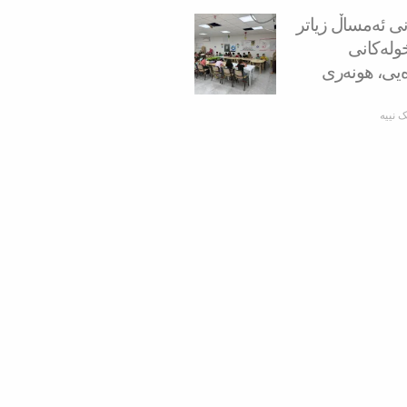
نی ئەمساڵ زیاتر
ه‌ خولەكانی
ەیی، هونەری
ک نییە