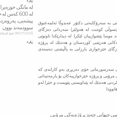
زیاتر »
لە مانگی حوزەیرا
له‌ 600 كه‌س ل
پیشەیی، پەروەرد
امی جیهانی بە سەرۆكایەتی دكتۆر عەبدوڵا ئەلمەعتوق
سوودمه‌ند بوون
نسوڵی كوەیت لە هەولێر) سەردانی دەزگای
08/07/2026
هیچ لێدوانێ
وسا پێشوازییان لێكرا. لە دیدارێكدا تاوتوێی
زیاتر »
پەكانی هەرێمی كوردستان و هەندێك لە پرۆژە
زگای خێرخوازی بارزانی بە پاڵپشتی دەستەی
نی سەرسورمانی خۆی دەربڕی بەو كارانەی كە
 مرۆیی و پرۆژە خێرخوازییەكان بۆ یارمەتیدانی
نكردنی هەندێك لە پێداویستی پێویست و خێرا لەو
توودا.
می جیهانی چه‌ند پرۆژه‌یه‌كی مرۆیی