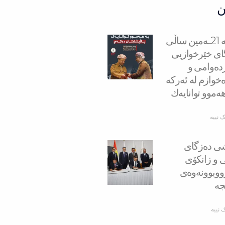
ن
سه‌رۆك بارزانی له‌ 21ـه‌مین ساڵی
ای خێرخوازیی
ردەوامی و
خوازم لە ئەركە
هەموو توانایەك
ک نییە
‌شی ده‌زگای
ی و زانكۆی
وبوونه‌وه‌ی
ه‌
 نییە