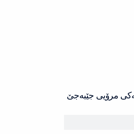
ه‌كی مرۆیی جێبه‌جێ