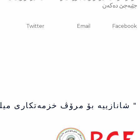
جێبه‌جێ ده‌كه‌ن
Twitter
Email
Facebook
" شانازییه بۆ مرۆڤ خزمەتكاری میل