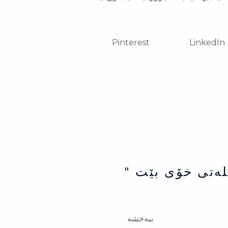
Pinterest
LinkedIn
لەتی خۆی بێت "
ببەخشە