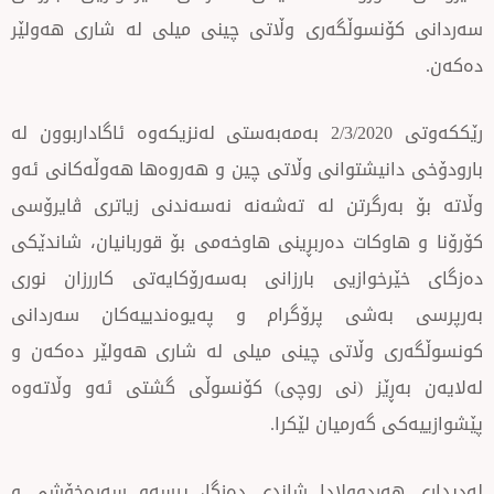
نسوڵگەری وڵاتی چینی میلی لە شاری هەولێر
رێككەوتی 2/3/2020 بەمەبەستی لەنزیكەوە ئاگاداربوون لە
نیشتوانی وڵاتی چین و هەروەها هەوڵەكانی ئەو
رگرتن لە تەشەنە نەسەندنی زیاتری ڤایرۆسی
وكات دەربڕینی هاوخەمی بۆ قوربانیان، شاندێكی
وازیی بارزانی بەسەرۆكایەتی كاررزان نوری
ەشی پرۆگرام و پەیوەندییەكان سەردانی
 وڵاتی چینی میلی لە شاری هەولێر دەكەن و
ڕێز (نی روچی) كۆنسوڵی گشتی ئەو وڵاتەوە
گەرمیان لێكرا.
ەردوولادا شاندی دەزگا، پرسەو سەرەخۆشی و