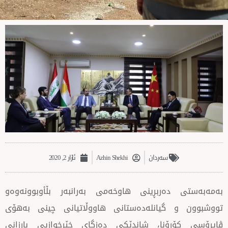
سه‌ردان
Azhin Shekhi
ئازار 2, 2020
دەربڕینی هاوخەمی بەرانبەر بڵأوبوونەوەو
 گیانلەدەستانی هاووڵاتیانی چینی بەهۆی
رۆنا، شاندێكی دەزگای خێرخوازیی بارزانی