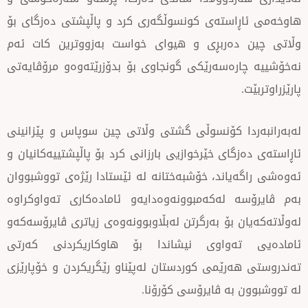
استەی كونسوڵگەری كرد و پاڵپشتی دەزگای بۆ
دەربڕی و هیوای خواست بەزووترین كات ئەم
رەسەرێكی گونجاوی بۆ بدۆزرێتەوەو مرۆڤایەتی
ا كۆنسوڵی گشتی وڵاتی چین سوپاس و پێزانینی
گای خێرخوازیی بارزانی كرد بۆ پاڵپشتییەكانیان و
یاند، خۆشبەختانە لە ئێستادا رێژەی تووشبووان
 لەكەمبوونەوەدایەو ئامادەكاری تەواوكراوە
 بۆ بەرگرتن لەبڵاوبوونەوەی زیاتری ڤایرۆسەكەو
ەواوی نیشاندا بۆ هاوكاریكردنی كەرتی
ەرێمی كوردستان لەپێناو رێگریكردن و خۆپارێزی
بە ڤایرۆسی كۆرۆنا.