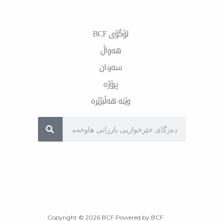
لۆگۆی BCF
هەواڵ
سەردان
پرۆژە
وێنە هەڵبژێرە
Sea
Copyright © 2026 BCF Powered by BCF