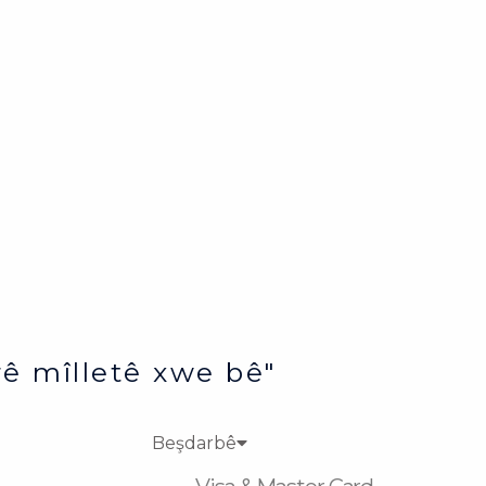
ê mîlletê xwe bê"
Beşdarbê