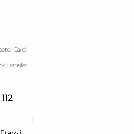
aster Card
k Transfer
112
 Dawî