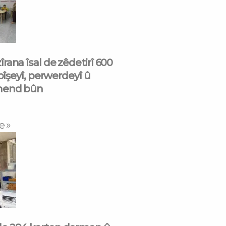
rana îsal de zêdetirî 600
 pîşeyî, perwerdeyî û
mend bûn
e »