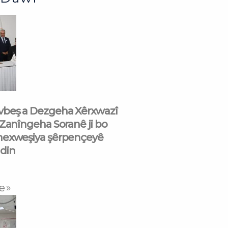
beş a Dezgeha Xêrxwazî
 Zanîngeha Soranê ji bo
nexweşiya şêrpençeyê
din
e »