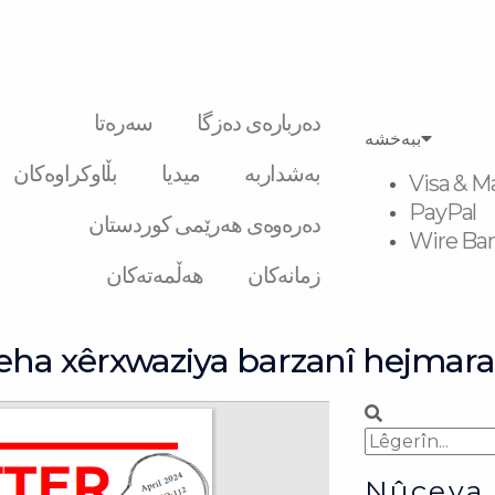
دەربارەی دەزگا
سەرەتا
ببەخشە
بەشداربە
میدیا
بڵاوکراوەکان
Visa & M
PayPal
دەرەوەی هەرێمی کوردستان
Wire Ban
زمانەکان
هەڵمەتەکان
a xêrxwaziya barzanî hejmara 
Search
Search
Nûçeya