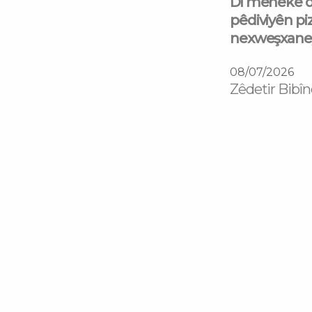
Di mehekê d
pêdiviyên piz
nexweşxaneyê
08/07/2026
Zêdetir Bibîn