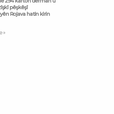
e 294 karton derman û
îşkî pêşkêşî
n Rojava hatin kirin
e »