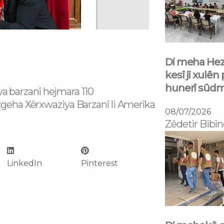
Di meha Hezî
kesî ji xulên
hunerî sûd
 barzanî hejmara 110
zgeha Xêrxwaziya Barzanî li Amerîka
08/07/2026
Zêdetir Bibîn
LinkedIn
Pinterest