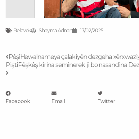
Belavok
Shayma Adnan
17/02/2025
Prev
Next
Pêşî
Hewalnameya çalakiyên dezgeha xêrxwaziya
Piştî
Pêşkêş kirina semînerek ji bo nasandina De
Facebook
Email
Twitter