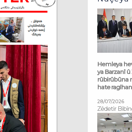
Hemleya hev
ya Barzanî û
rûbirûbûna 
hate ragihan
28/07/2026
Zêdetir Bibîn