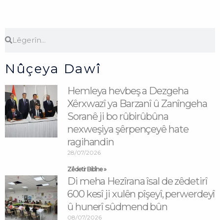
Search
Search
Nûçeya Dawî
Hemleya hevbeş a Dezgeha
Xêrxwazî ya Barzanî û Zanîngeha
Soranê ji bo rûbirûbûna
nexweşiya şêrpençeyê hate
ragihandin
28/07/2026
Zêdetir Bibîne »
Di meha Hezîrana îsal de zêdetirî
600 kesî ji xulên pîşeyî, perwerdeyî
û hunerî sûdmend bûn
08/07/2026