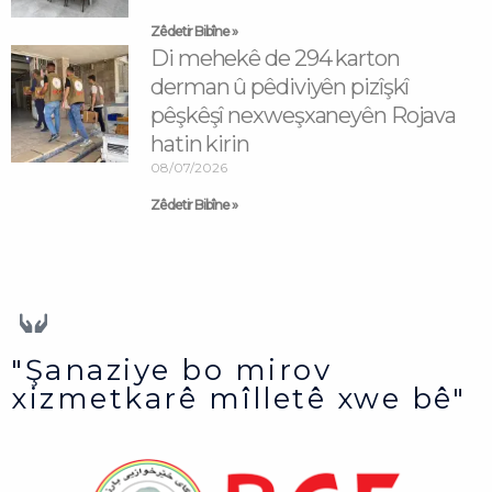
Zêdetir Bibîne »
Di mehekê de 294 karton
derman û pêdiviyên pizîşkî
pêşkêşî nexweşxaneyên Rojava
hatin kirin
08/07/2026
Zêdetir Bibîne »
"Şanaziye bo mirov
xizmetkarê mîlletê xwe bê"