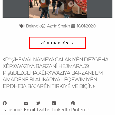
Belavok
Azhin Shekhi
16/01/2020
ZÊDETIR BIBÎNE »
Prev
Next
Pêşî
HEWALNAMEYA ÇALAKIYÊN DEZGEHA
XÊRXWAZIYA BARZANÎ HEJMARA 59
Piştî
DEZGEHA XÊRXWAZIYA BARZANÎ: EM
AMADENE BI ALIKARIYA LÊQEWIMIYÊN
ERDHEJA BAJARÊN TIRKIYÊ VE BIÇÎN
Facebook
Email
Twitter
LinkedIn
Pinterest