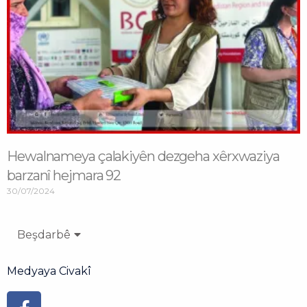
Hewalnameya çalakiyên dezgeha xêrxwaziya
barzanî hejmara 92
30/07/2024
Beşdarbê
Medyaya Civakî
Facebook-
Youtube
Instagram
Flickr
Tiktok