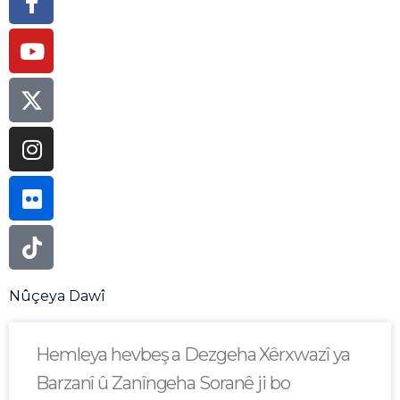
f
Nûçeya Dawî
Hemleya hevbeş a Dezgeha Xêrxwazî ya
Barzanî û Zanîngeha Soranê ji bo