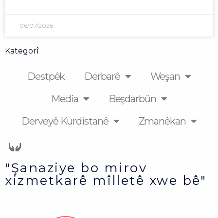
06/07/2026
Kategorî
Destpêk
Derbarê
Weşan
Media
Beşdarbûn
Derveyê Kurdistanê
Zmanêkan
"Şanaziye bo mirov
xizmetkarê mîlletê xwe bê"