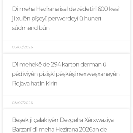
Di meha Hezîrana îsal de zêdetirî 600 kesî
ji xulên pîşeyî, perwerdeyî û hunerî
sûdmend bûn
08/07/2026
Di mehekê de 294 karton derman û
pêdiviyên pizîşkî pêşkêşî nexweşxaneyên
Rojava hatin kirin
08/07/2026
Beşek ji çalakiyên Dezgeha Xêrxwaziya
Barzanî di meha Hezîrana 2026an de