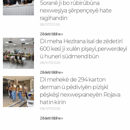
Soranê ji bo rûbirûbûna
nexweşiya şêrpençeyê hate
ragihandin
28/07/2026
Zêdetir Bibîne »
Di meha Hezîrana îsal de zêdetirî
600 kesî ji xulên pîşeyî, perwerdeyî
û hunerî sûdmend bûn
08/07/2026
Zêdetir Bibîne »
Di mehekê de 294 karton
derman û pêdiviyên pizîşkî
pêşkêşî nexweşxaneyên Rojava
hatin kirin
08/07/2026
Zêdetir Bibîne »