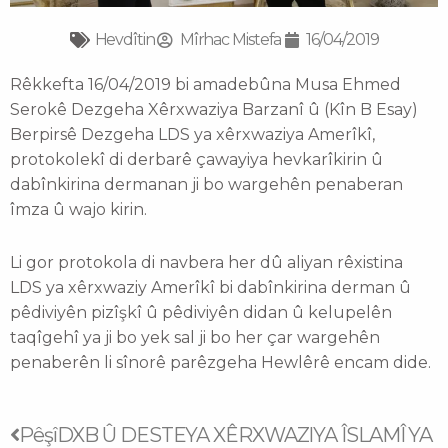
Hevdîtin
Mîrhac Mistefa
16/04/2019
Rêkkefta 16/04/2019 bi amadebûna Musa Ehmed
Serokê Dezgeha Xêrxwaziya Barzanî û (Kîn B Esay)
Berpirsê Dezgeha LDS ya xêrxwaziya Amerîkî,
protokolekî di derbarê çawayiya hevkarîkirin û
dabînkirina dermanan ji bo wargehên penaberan
îmza û wajo kirin.
Li gor protokola di navbera her dû aliyan rêxistina
LDS ya xêrxwaziy Amerîkî bi dabînkirina derman û
pêdiviyên pizîşkî û pêdiviyên didan û kelupelên
taqîgehî ya ji bo yek sal ji bo her çar wargehên
penaberên li sînorê parêzgeha Hewlêrê encam dide.
Prev
Next
Pêşî
DXB Û DESTEYA XÊRXWAZIYA ÎSLAMÎ YA