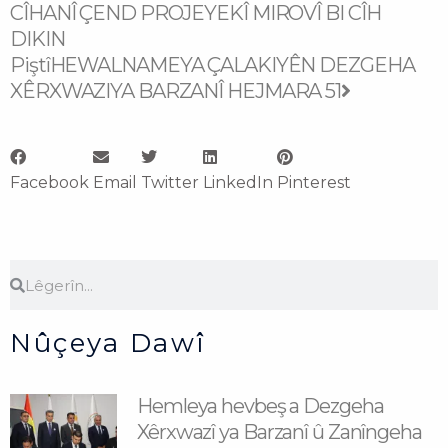
CÎHANÎ ÇEND PROJEYEKÎ MIROVÎ BI CÎH
DIKIN
Piştî
HEWALNAMEYA ÇALAKIYÊN DEZGEHA
XÊRXWAZIYA BARZANÎ HEJMARA 51
Facebook
Email
Twitter
LinkedIn
Pinterest
Search
Search
Nûçeya Dawî
Hemleya hevbeş a Dezgeha
Xêrxwazî ya Barzanî û Zanîngeha