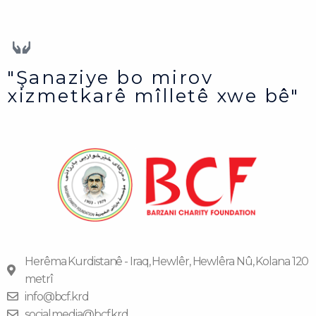
"Şanaziye bo mirov
xizmetkarê mîlletê xwe bê"
Herêma Kurdistanê - Iraq, Hewlêr, Hewlêra Nû, Kolana 120
metrî
info@bcf.krd
social.media@bcf.krd