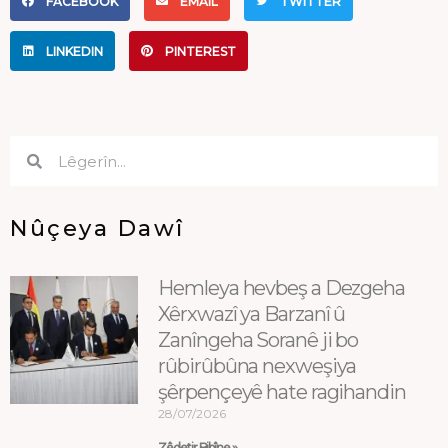
FACEBOOK
EMAIL
TWITTER
LINKEDIN
PINTEREST
Search
Search
Nûçeya Dawî
Hemleya hevbeş a Dezgeha
Xêrxwazî ya Barzanî û
Zanîngeha Soranê ji bo
rûbirûbûna nexweşiya
şêrpençeyê hate ragihandin
28/07/2026
Zêdetir Bibîne »