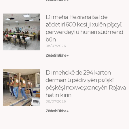
Di meha Hezîrana îsal de
zêdetirî 600 kesî ji xulên pîşeyî,
perwerdeyî û hunerî sûdmend
bûn
08/07/2026
Zêdetir Bibîne »
Di mehekê de 294 karton
derman û pêdiviyên pizîşkî
pêşkêşî nexweşxaneyên Rojava
hatin kirin
08/07/2026
Zêdetir Bibîne »