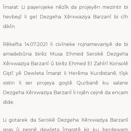
Îmarat: Li paşerojeke nêzîk da projeyên mezintir bi
hevbeşî li gel Dezgeha Xêrxwaziya Barzanî bi cîh
dikîn.
Rêkefta 14.07.2021 li civîneke rojnamevaniyê de bi
amadebûna birêz Musa Ehmed Serokê Dezgeha
Xêrxwaziya Barzanî û birêz Ehmed El Zahîrî Konsolê
Giştî yê Dewleta Îmarat li Herêma Kurdistanê, tîşk
xistin li ser projeya goştê Qurbanê ku salane
Dezgeha Xêrxwaziya Barzanî li rojên cejnê da encam
dide.
Li gotarek da Serokê Dezgeha Xêrxwaziya Barzanî
spas û pesnê dewleta Îmaratê kir ku berdewam