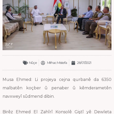
Nûçe
Mîrhac Mistefa
28/07/2021
Musa Ehmed: Li projeya cejna qurbanê da 6350
malbatên koçber û penaber û kêmderametên
navxweyî sûdmend dibin.
Birêz Ehmed El Zahîrî Konsolê Giştî yê Dewleta