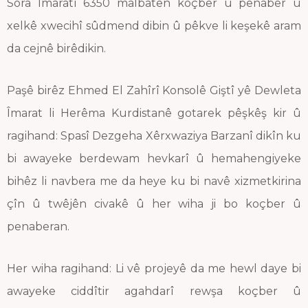
Sora Îmaratî 6350 malbatên koçber û penaber û
xelkê xwecihî sûdmend dibin û pêkve li keşekê aram
da cejnê birêdikin.
Paşê birêz Ehmed El Zahîrî Konsolê Giştî yê Dewleta
Îmarat li Herêma Kurdistanê gotarek pêşkêş kir û
ragihand: Spasî Dezgeha Xêrxwaziya Barzanî dikîn ku
bi awayeke berdewam hevkarî û hemahengiyeke
bihêz li navbera me da heye ku bi navê xizmetkirina
çîn û twêjên civakê û her wiha ji bo koçber û
penaberan.
Her wiha ragihand: Li vê projeyê da me hewl daye bi
awayeke ciddîtir agahdarî rewşa koçber û