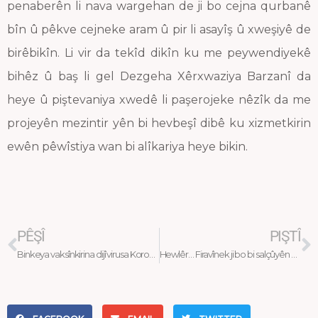
penaberên li nava wargehan de ji bo cejna qurbanê
bîn û pêkve cejneke aram û pir li asayîş û xweşiyê de
birêbikîn. Li vir da tekîd dikîn ku me peywendiyekê
bihêz û baş li gel Dezgeha Xêrxwaziya Barzanî da
heye û piştevaniya xwedê li paşerojeke nêzîk da me
projeyên mezintir yên bi hevbeşî dibê ku xizmetkirin
ewên pêwîstiya wan bi alîkariya heye bikin.
Prev
N
PÊŞÎ
PIŞTÎ
Binkeya vaksînkirina dijî virusa Korona li wargeha Domêz1 hate vekirin
Hewlêr… Firavînek ji bo bi salçûyên Binkeya Nur hate rêkxistin