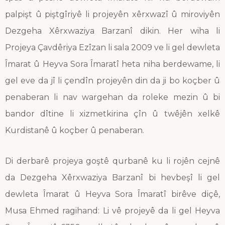
palpişt û piştgîriyê li projeyên xêrxwazî û miroviyên
Dezgeha Xêrxwaziya Barzanî dikin. Her wiha li
Projeya Çavdêriya Ezîzan li sala 2009 ve li gel dewleta
Îmarat û Heyva Sora Îmaratî heta niha berdewame, li
gel eve da jî li çendîn projeyên din da ji bo koçber û
penaberan li nav wargehan da roleke mezin û bi
bandor dîtine li xizmetkirina çîn û twêjên xelkê
Kurdistanê û koçber û penaberan.
Di derbarê projeya goştê qurbanê ku li rojên cejnê
da Dezgeha Xêrxwaziya Barzanî bi hevbeşî li gel
dewleta Îmarat û Heyva Sora Îmaratî birêve diçê,
Musa Ehmed ragihand: Li vê projeyê da li gel Heyva