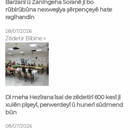
Barzanî û Zanîngeha Soranê ji bo
rûbirûbûna nexweşiya şêrpençeyê hate
ragihandin
28/07/2026
Zêdetir Bibîne »
Di meha Hezîrana îsal de zêdetirî 600 kesî ji
xulên pîşeyî, perwerdeyî û hunerî sûdmend
bûn
08/07/2026