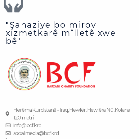
"Şanaziye bo mirov
xizmetkarê mîlletê xwe
bê"
Herêma Kurdistanê - Iraq, Hewlêr, Hewlêra Nû, Kolana
120 metrî
info@bcf.krd
social.media@bcf.krd