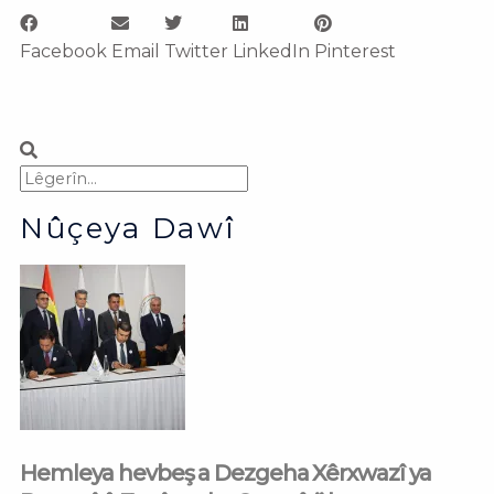
Facebook
Email
Twitter
LinkedIn
Pinterest
Search
Search
Nûçeya Dawî
Hemleya hevbeş a Dezgeha Xêrxwazî ya