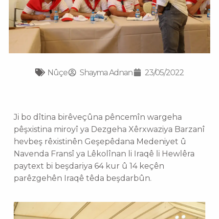
Nûçe
Shayma Adnan
23/05/2022
Ji bo dîtina birêveçûna pêncemîn wargeha
pêşxistina miroyî ya Dezgeha Xêrxwaziya Barzanî
hevbeş rêxistinên Geşepêdana Medeniyet û
Navenda Fransî ya Lêkolînan li Iraqê li Hewlêra
paytext bi beşdariya 64 kur û 14 keçên
parêzgehên Iraqê têda beşdarbûn.