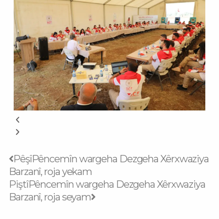
Prev
Next
Pêşî
Pêncemîn wargeha Dezgeha Xêrxwaziya
Barzanî, roja yekam
Piştî
Pêncemîn wargeha Dezgeha Xêrxwaziya
Barzanî, roja seyam