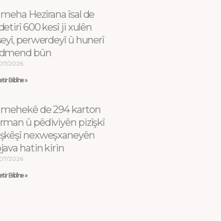
 meha Hezîrana îsal de
detirî 600 kesî ji xulên
şeyî, perwerdeyî û hunerî
dmend bûn
07/2026
tir Bibîne »
 mehekê de 294 karton
rman û pêdiviyên pizîşkî
şkêşî nexweşxaneyên
java hatin kirin
07/2026
tir Bibîne »