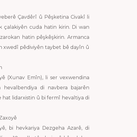
eberê Çavdêrî û Pêşketina Civakî li
k çalakiyên cuda hatin kirin. Di wan
bo zarokan hatin pêşkêşkirin. Armanca
n xwedî pêdiviyên taybet bê dayîn û
n
ê (Xunav Emîn), li ser vexwendina
a hevalbendiya di navbera bajarên
t lidarxistin û bi fermî hevaltiya di
 Zaxoyê
ê, bi hevkariya Dezgeha Azarê, di