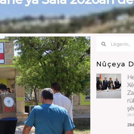
Search
Search
Nûçeya 
He
Xê
Za
rû
şê
28/
Zêde