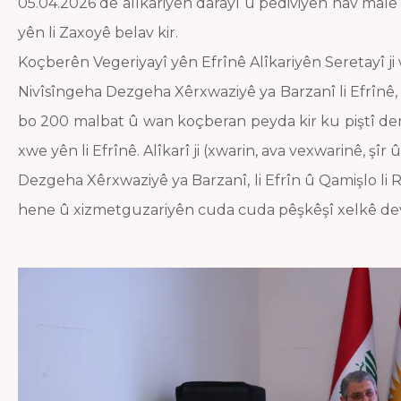
05.04.2026 de alîkariyên darayî û pêdiviyên nav malê
yên li Zaxoyê belav kir.
Koçberên Vegeriyayî yên Efrînê Alîkariyên Seretayî ji
Nivîsîngeha Dezgeha Xêrxwaziyê ya Barzanî li Efrînê, d
bo 200 malbat û wan koçberan peyda kir ku piştî d
xwe yên li Efrînê. Alîkarî ji (xwarin, ava vexwarinê, şîr
Dezgeha Xêrxwaziyê ya Barzanî, li Efrîn û Qamişlo li
hene û xizmetguzariyên cuda cuda pêşkêşî xelkê dev