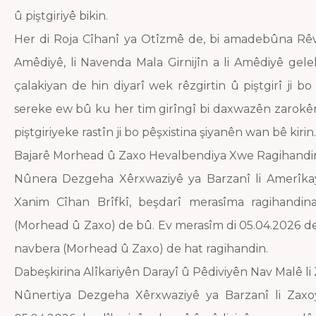
û piştgiriyê bikin.
Her di Roja Cîhanî ya Otîzmê de, bi amadebûna Rêv
Amêdiyê, li Navenda Mala Girnijîn a li Amêdiyê gele
çalakiyan de hin diyarî wek rêzgirtin û piştgirî ji 
sereke ew bû ku her tim girîngî bi daxwazên zarokê
piştgiriyeke rastîn ji bo pêşxistina şiyanên wan bê kirin.
Bajarê Morhead û Zaxo Hevalbendiya Xwe Ragihandi
Nûnera Dezgeha Xêrxwaziyê ya Barzanî li Amerîkay
Xanim Cîhan Brîfkî, beşdarî merasîma ragihandin
(Morhead û Zaxo) de bû. Ev merasîm di 05.04.2026 de ha
navbera (Morhead û Zaxo) de hat ragihandin.
Dabeşkirina Alîkariyên Darayî û Pêdiviyên Nav Malê li
Nûnertiya Dezgeha Xêrxwaziyê ya Barzanî li Zaxoy