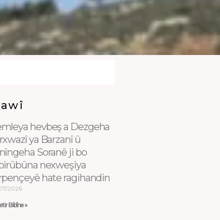
Dawî
mleya hevbeş a Dezgeha
rxwazî ya Barzanî û
nîngeha Soranê ji bo
birûbûna nexweşiya
rpençeyê hate ragihandin
07/2026
tir Bibîne »