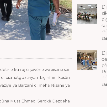
Di
zê
pî
sû
08/
Zêde
Di
de
pê
etir e ku roj û şevên xwe xistine ser
Ro
08/
î û xizmetguzariyan bigihînin kesên
waziyê ya Barzanî di meha Nîsanê ya
Zêde
adebûna Musa Ehmed, Serokê Dezgeha