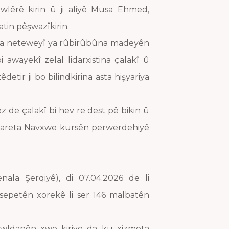
wlêrê kirin û ji aliyê Musa Ehmed,
tin pêşwazîkirin.
aya neteweyî ya rûbirûbûna madeyên
 awayekî zelal lidarxistina çalakî û
tir ji bo bilindkirina asta hişyariya
z de çalakî bi hev re dest pê bikin û
zareta Navxwe kursên perwerdehiyê
ala Şerqiyê), di 07.04.2026 de li
sepetên xorekê li ser 146 malbatên
wldanên xwe kiriye da ku xizmeta