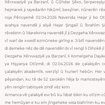
Xêrxwaziyê ya Barzanî, û Gûhdar Şêxo, Serpereşty
hejmarek ji rayedarên hikûmî, bexşîner, nûnerên rêxi
roja Pêncşemê 02.04.2026 Navenda Hejar ji bo Otî
avahiya navendê ji aliyê Hejar Şingalî û Îbrahîm Ş
rêvebirin û îdarekirina navendê jî ji Dezgeha Xêrxwazi
vî warî de xwedî ezmûneke girîng e. Ji bilî navendên
di demeke nêz de dê navendên bi vî rengî li Dihokê jî 
Dezgeha Xêrxwaziyê ya Barzanî, li Komelgeha Dayikê 
ya Hişyariya Otîzmê, di 02.04.2026 de çalakiyên c
çalakiyên akademîk, werzîşî û hunerî hebûn. Her w
pêşandan, ku tê de 52 zarokên hêja bi mamosteyên 
yên rengîn tabloyek zindî xêz kirin.
Armanca vê çalakiyê ew bû ku îsbat bikin ku otîzm c
me hemûyan e ku em jîngeheke wisa biafirînin ku ev 