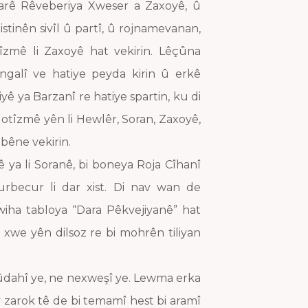
arê Rêveberiya Xweser a Zaxoyê, û
stinên sivîl û partî, û rojnamevanan,
zmê li Zaxoyê hat vekirin. Lêçûna
ingalî ve hatiye peyda kirin û erkê
yê ya Barzanî re hatiye spartin, ku di
 otîzmê yên li Hewlêr, Soran, Zaxoyê,
bêne vekirin.
ya li Soranê, bi boneya Roja Cîhanî
urbecur li dar xist. Di nav wan de
iha tabloya “Dara Pêkvejiyanê” hat
xwe yên dilsoz re bi mohrên tiliyan
ûdahî ye, ne nexweşî ye. Lewma erka
zarok tê de bi temamî hest bi aramî