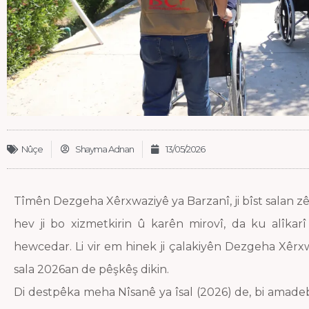
Nûçe
Shayma Adnan
13/05/2026
Tîmên Dezgeha Xêrxwaziyê ya Barzanî, ji bîst salan zêd
hev ji bo xizmetkirin û karên mirovî, da ku alîkar
hewcedar. Li vir em hinek ji çalakiyên Dezgeha Xêrx
sala 2026an de pêşkêş dikin.
Di destpêka meha Nîsanê ya îsal (2026) de, bi am