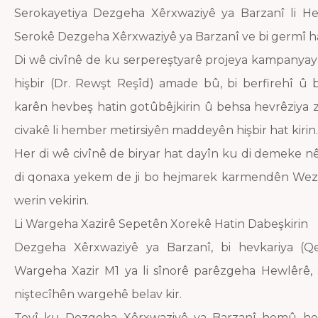
Serokayetiya Dezgeha Xêrxwaziyê ya Barzanî li He
Serokê Dezgeha Xêrxwaziyê ya Barzanî ve bi germî ha
Di wê civînê de ku serpereştyarê projeya kampany
hişbir (Dr. Rewşt Reşîd) amade bû, bi berfirehî û bi
karên hevbeş hatin gotûbêjkirin û behsa hevrêziya zêde
civakê li hember metirsiyên maddeyên hişbir hat kirin.
Her di wê civînê de biryar hat dayîn ku di demeke nê
di qonaxa yekem de ji bo hejmarek karmendên We
werin vekirin.
Li Wargeha Xazirê Sepetên Xorekê Hatin Dabeşkirin
Dezgeha Xêrxwaziyê ya Barzanî, bi hevkariya (Qen
Wargeha Xazir M1 ya li sînorê parêzgeha Hewlêrê, 
niştecîhên wargehê belav kir.
Tevî ku Dezgeha Xêrxwaziyê ya Barzanî hemû he