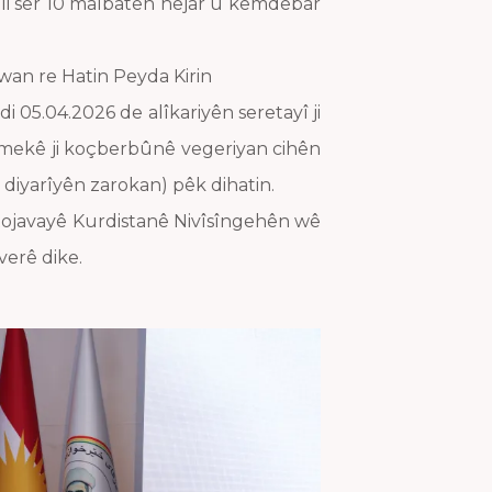
 li ser 10 malbatên hejar û kêmdebar
 wan re Hatin Peyda Kirin
i 05.04.2026 de alîkariyên seretayî ji
emekê ji koçberbûnê vegeriyan cihên
 û diyarîyên zarokan) pêk dihatin.
 Rojavayê Kurdistanê Nivîsîngehên wê
erê dike.