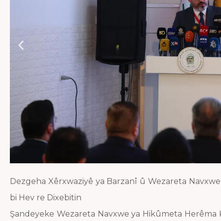
Dezgeha Xêrxwaziyê ya Barzanî û Wezareta Navxwe 
bi Hev re Dixebitin
Şandeyeke Wezareta Navxwe ya Hikûmeta Herêma Kur