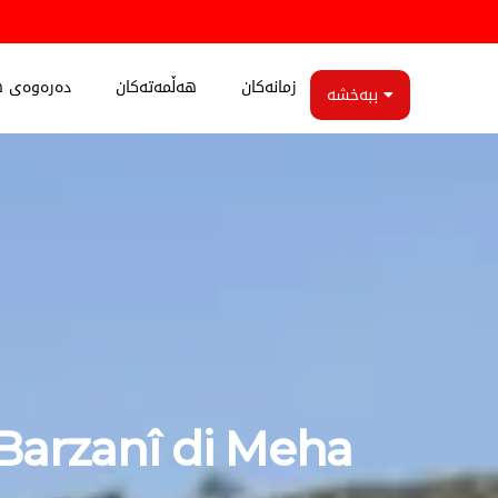
زمانەکان
هەڵمەتەکان
دەرەوەی ه
ببەخشە
Barzanî di Meha