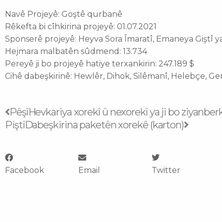
Navê Projeyê: Goştê qurbanê
Rêkefta bi cîhkirina projeyê: 01.07.2021
Sponserê projeyê: Heyva Sora Îmaratî, Emaneya Giştî 
Hejmara malbatên sûdmend: 13.734
Pereyê ji bo projeyê hatiye terxankirin: 247.189 $
Cihê dabeşkirinê: Hewlêr, Dihok, Silêmanî, Helebçe, G
Prev
Next
Pêşî
Hevkariya xorekî û nexorekî ya ji bo ziyanbe
Piştî
Dabeşkirina paketên xorekê (karton)
Facebook
Email
Twitter