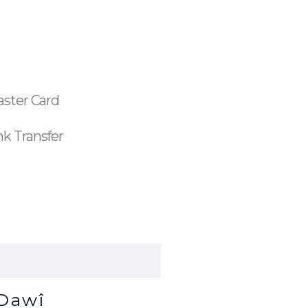
aster Card
k Transfer
Dawî