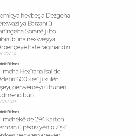
emleya hevbeş a Dezgeha
êrxwazî ya Barzanî û
anîngeha Soranê ji bo
ûbirûbûna nexweşiya
êrpençeyê hate ragihandin
/07/2026
etir Bibîne »
i meha Hezîrana îsal de
êdetirî 600 kesî ji xulên
îşeyî, perwerdeyî û hunerî
ûdmend bûn
/07/2026
etir Bibîne »
i mehekê de 294 karton
erman û pêdiviyên pizîşkî
êşkêşî nexweşxaneyên