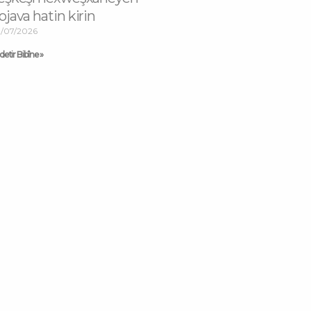
ojava hatin kirin
/07/2026
etir Bibîne »