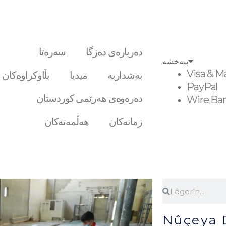
دەربارەی دەزگا
سەرەتا
ببەخشە
Visa & M
بەشداربە
میدیا
بڵاوکراوەکان
PayPal
دەرەوەی هەرێمی کوردستان
Wire Ban
زمانەکان
هەڵمەتەکان
Search
Search
Nûçeya 