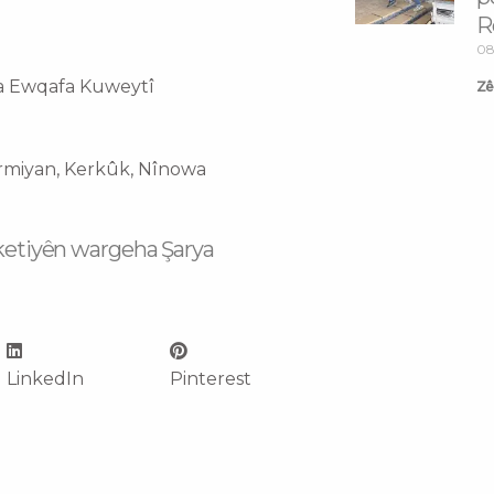
R
08
ya Ewqafa Kuweytî
Zêd
ermiyan, Kerkûk, Nînowa
rketiyên wargeha Şarya
LinkedIn
Pinterest