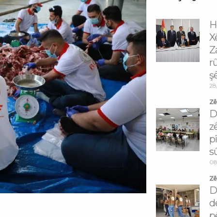
H
X
Z
r
ş
28
Zêd
D
z
p
s
08
Zêd
D
d
p