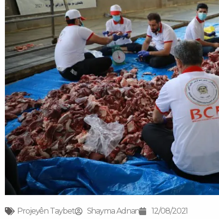
Projeyên Taybet
Shayma Adnan
12/08/2021