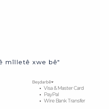
ê mîlletê xwe bê"
Beşdarbê
Visa & Master Card
PayPal
Wire Bank Transfer