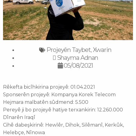
Projeyên Taybet
Xwarin
,
Shayma Adnan
05/08/2021
Rêkefta bicîhkirina projeyê: 01.04.2021
Sponserên projeyê: Kompanya Korek Telecom
Hejmara malbatên sûdmend: 5.500
Pereyê ji bo projeyê hatiye terxankirin: 12.260.000
Dînarên Iraqî
Cihê dabeşkirinê: Hewlêr, Dihok, Silêmanî, Kerkûk,
Helebçe, Nînowa