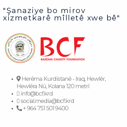
"Şanaziye bo mirov
xizmetkarê mîlletê xwe bê"
Herêma Kurdistanê - Iraq, Hewlêr,
Hewlêra Nû, Kolana 120 metrî
info@bcf.krd
social.media@bcf.krd
+ 964 751 501 9400