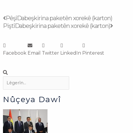
Prev
Next
Pêşî
Dabeşkirina paketên xorekê (karton)
Piştî
Dabeşkirina paketên xorekê (karton)
Facebook
Email
Twitter
LinkedIn
Pinterest
Search
Search
Nûçeya Dawî