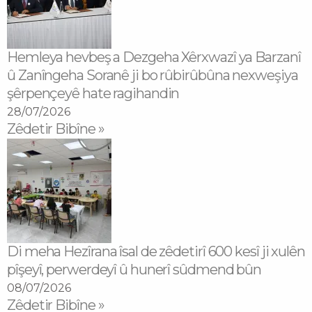
Hemleya hevbeş a Dezgeha Xêrxwazî ya Barzanî
û Zanîngeha Soranê ji bo rûbirûbûna nexweşiya
şêrpençeyê hate ragihandin
28/07/2026
Zêdetir Bibîne »
Di meha Hezîrana îsal de zêdetirî 600 kesî ji xulên
pîşeyî, perwerdeyî û hunerî sûdmend bûn
08/07/2026
Zêdetir Bibîne »