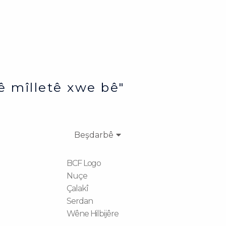
ê mîlletê xwe bê"
Beşdarbê
BCF Logo
Nuçe
Çalakî
Serdan
Wêne Hilbijêre