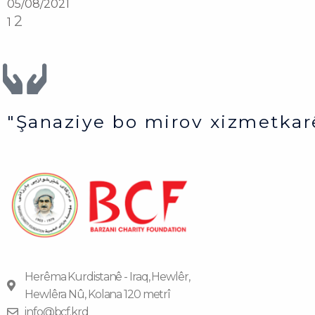
05/08/2021
2
1
"Şanaziye bo mirov xizmetkar
Herêma Kurdistanê - Iraq, Hewlêr,
Hewlêra Nû, Kolana 120 metrî
info@bcf.krd