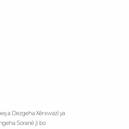
k-
m
eş a Dezgeha Xêrxwazî ya
ngeha Soranê ji bo