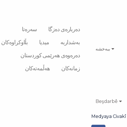
دەربارەی دەزگا
سەرەتا
بەشداربە
میدیا
بڵاوکراوەکان
ببەخشە
دەرەوەی هەرێمی کوردستان
زمانەکان
هەڵمەتەکان
Beşdarbê
Medyaya Civakî