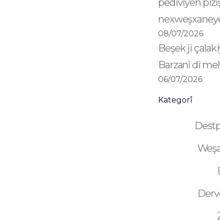
pêdiviyên pizî
nexweşxaneyên
08/07/2026
Beşek ji çala
Barzanî di me
06/07/2026
Kategorî
Dest
Weş
Derv