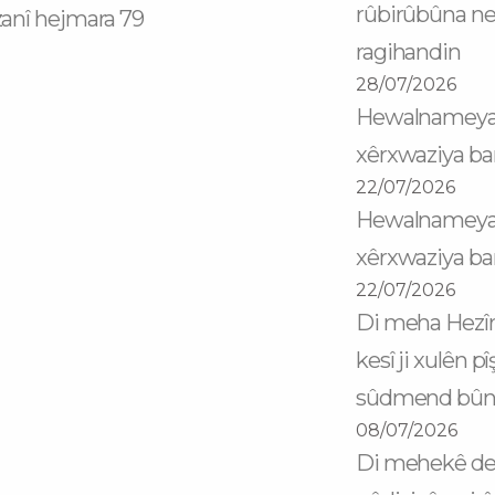
rûbirûbûna n
anî hejmara 79
ragihandin
28/07/2026
Hewalnameya 
xêrxwaziya ba
22/07/2026
Hewalnameya 
xêrxwaziya ba
22/07/2026
Di meha Hezîra
kesî ji xulên p
sûdmend bû
08/07/2026
Di mehekê de