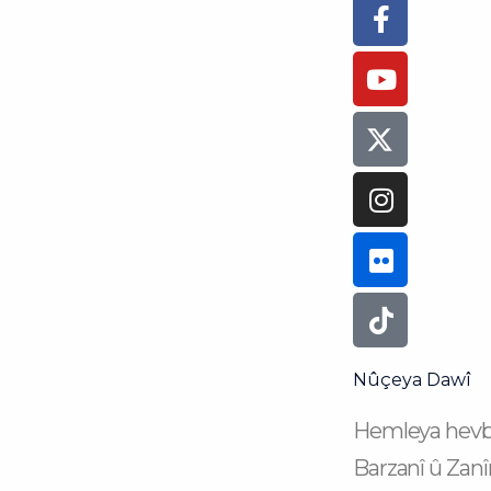
Faceboo
Youtube
Instagra
Flickr
Tiktok
f
Nûçeya Dawî
Hemleya hevb
Barzanî û Zanî