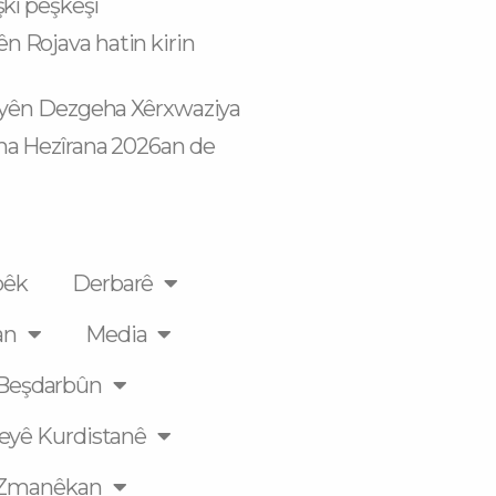
şkî pêşkêşî
 Rojava hatin kirin
kiyên Dezgeha Xêrxwaziya
ha Hezîrana 2026an de
pêk
Derbarê
an
Media
Beşdarbûn
eyê Kurdistanê
Zmanêkan