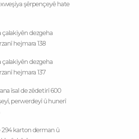
exweşiya şêrpençeyê hate
çalakiyên dezgeha
rzanî hejmara 138
çalakiyên dezgeha
rzanî hejmara 137
na îsal de zêdetirî 600
îşeyî, perwerdeyî û hunerî
n
 294 karton derman û