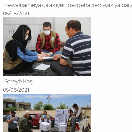
Hewalnameya çalakiyên dezgeha xêrxwaziya barz
05/08/2021
Pereyê Kaş
05/08/2021