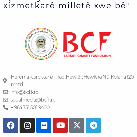
xizmetkarê mîlletê xwe bê"
Herêma Kurdistanê - Iraq, Hewlêr, Hewlêra Nû, Kolana 120
metrî
info@bcf.krd
social.media@bcf.krd
+ 964 751 501 9400
F
I
F
Y
T
a
n
l
o
e
c
s
i
u
l