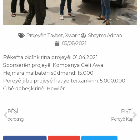
Projeyên Taybet
,
Xwarin
Shayma Adnan
05/08/2021
Rêkefta bicîhkirina projeyê: 01.04.2021
Sponserên projeyê: Kompanya Gelî Awa
Hejmara malbatên sûdmend: 15.000
Pereyê ji bo projeyê hatiye terxankirin: 5.000.000
Cihê dabeşkirinê: Hewlêr
Prev
N
PÊŞÎ
PIŞTÎ
berbang
Pereyê Kaş