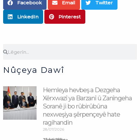
Facebook
Email
Twitter
LinkedIn
Pinterest
Search
Search
Nûçeya Dawî
Hemleya hevbeş a Dezgeha
Xêrxwazî ya Barzanî û Zanîngeha
Soranê ji bo rûbirûbûna
nexweşiya şêrpençeyê hate
ragihandin
28/07/2026
Zêdetir Bibîne »