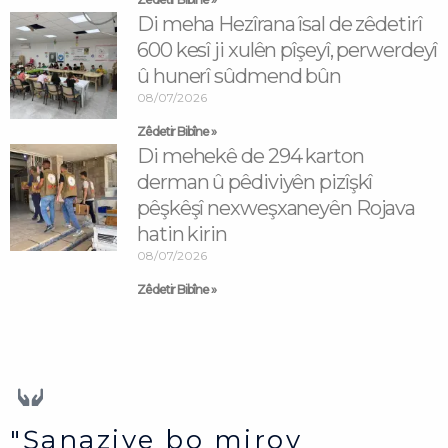
Di meha Hezîrana îsal de zêdetirî
600 kesî ji xulên pîşeyî, perwerdeyî
û hunerî sûdmend bûn
08/07/2026
Zêdetir Bibîne »
Di mehekê de 294 karton
derman û pêdiviyên pizîşkî
pêşkêşî nexweşxaneyên Rojava
hatin kirin
08/07/2026
Zêdetir Bibîne »
"Şanaziye bo mirov