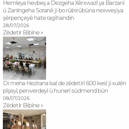
Hemleya hevbeş a Dezgeha Xêrxwazî ya Barzanî
û Zanîngeha Soranê ji bo rûbirûbûna nexweşiya
şêrpençeyê hate ragihandin
28/07/2026
Zêdetir Bibîne »
Di meha Hezîrana îsal de zêdetirî 600 kesî ji xulên
pîşeyî, perwerdeyî û hunerî sûdmend bûn
08/07/2026
Zêdetir Bibîne »