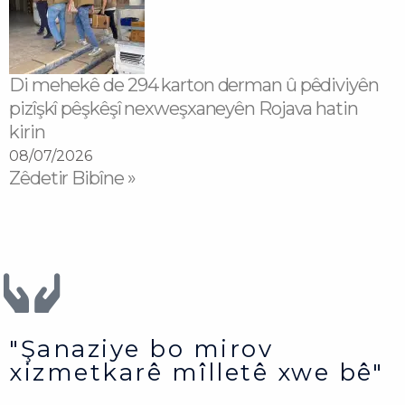
Di mehekê de 294 karton derman û pêdiviyên
pizîşkî pêşkêşî nexweşxaneyên Rojava hatin
kirin
08/07/2026
Zêdetir Bibîne »
"Şanaziye bo mirov
xizmetkarê mîlletê xwe bê"