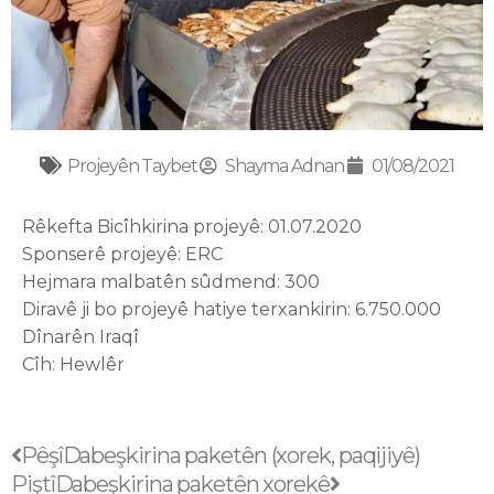
Projeyên Taybet
Shayma Adnan
01/08/2021
Rêkefta Bicîhkirina projeyê: 01.07.2020
Sponserê projeyê: ERC
Hejmara malbatên sûdmend: 300
Diravê ji bo projeyê hatiye terxankirin: 6.750.000
Dînarên Iraqî
Cîh: Hewlêr
Prev
Next
Pêşî
Dabeşkirina paketên (xorek, paqijiyê)
Piştî
Dabeşkirina paketên xorekê