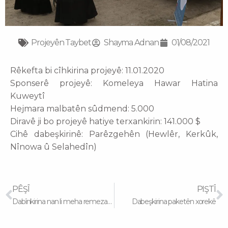
Projeyên Taybet
Shayma Adnan
01/08/2021
Rêkefta bi cîhkirina projeyê: 11.01.2020
Sponserê projeyê: Komeleya Hawar Hatina
Kuweytî
Hejmara malbatên sûdmend: 5.000
Diravê ji bo projeyê hatiye terxankirin: 141.000 $
Cihê dabeşkirinê: Parêzgehên (Hewlêr, Kerkûk,
Nînowa û Selahedîn)
Prev
N
PÊŞÎ
PIŞTÎ
Dabînkirina nan li meha remezanê
Dabeşkirina paketên xorekê