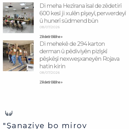
Di meha Hezîrana îsal de zêdetirî
600 kesî ji xulên pîşeyî, perwerdeyî
û hunerî sûdmend bûn
08/07/2026
Zêdetir Bibîne »
Di mehekê de 294 karton
derman û pêdiviyên pizîşkî
pêşkêşî nexweşxaneyên Rojava
hatin kirin
08/07/2026
Zêdetir Bibîne »
"Şanaziye bo mirov