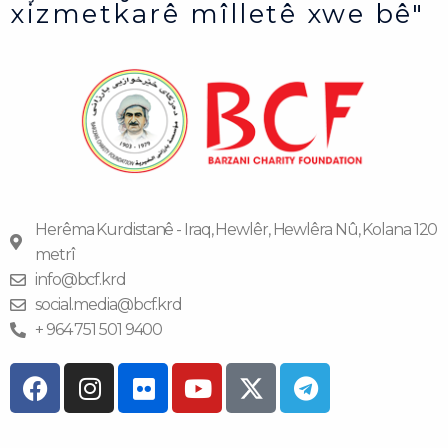
xizmetkarê mîlletê xwe bê"
Herêma Kurdistanê - Iraq, Hewlêr, Hewlêra Nû, Kolana 120
metrî
info@bcf.krd
social.media@bcf.krd
+ 964 751 501 9400
F
I
F
Y
T
a
n
l
o
e
c
s
i
u
l