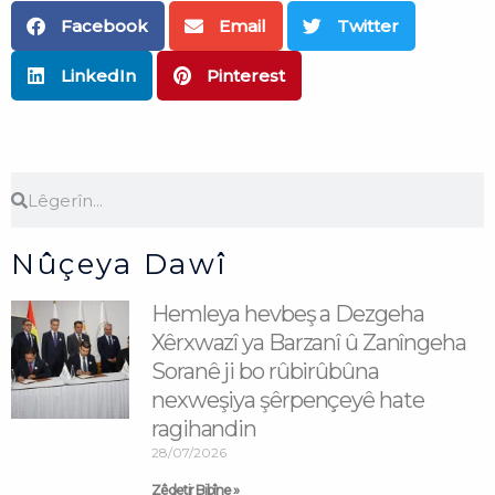
Facebook
Email
Twitter
LinkedIn
Pinterest
Search
Search
Nûçeya Dawî
Hemleya hevbeş a Dezgeha
Xêrxwazî ya Barzanî û Zanîngeha
Soranê ji bo rûbirûbûna
nexweşiya şêrpençeyê hate
ragihandin
28/07/2026
Zêdetir Bibîne »