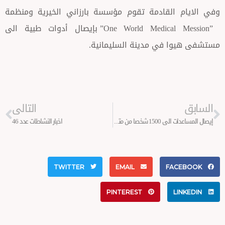
القادمة تقوم مؤسسة بارزاني الخيرية ومنظمة
”One World Medical Mession” بإيصال أدوات طبية الى
 في مدينة السليمانية.
Next
التالى
إيصال المساعدات الى 1500 شخصا من متضرري فيضانات محافظة أربيل
اخبار النشاطات عدد 46
TWITTER
EMAIL
FA
PINTEREST