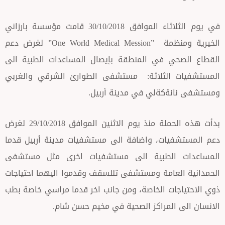
في يوم الثلاثاء الموافق 30/10/2018 قامت مؤسسة بارزاني
الخيرية ومنظمة ”One World Medical Mession” لغرض دعم
ي في المنطقة بإيصال المساعدات الطبية الى
 الثلاثة: مستشفى الطوارئ الشرقي والغربي
ةكةلي في مدينة أربيل.
بدأت هذه الحملة منذ يوم الاثنين الموافق 29/10/2018 لغرض
يات، واضافة الى مستشفيات مدينة أربيل قدما
الطبية الى مستشفيات اخرى مثل مستشفى
لعامة ومستشفى تللسقف وقدموا اليهما احتياجات
ات الخاصة، ومن جانب اخر قدما مراسي خاصة بطب
المراكز الصحية في مخيم حسن شام.