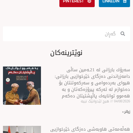
PINTEREST
نوێترینەکان
سه‌رۆك بارزانی له‌ 21ـه‌مین ساڵی
ەزگای خێرخوازیی بارزانی:
امی و سەركەوتنتان بۆ
ركە پیرۆزەكەتان و بە
ەك پاڵپشتیتان دەكەم
لێدوانێک نییە
او‌به‌شی ده‌زگای خێرخوازیی