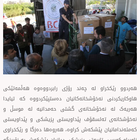
خراو لە چەند رۆژی رابردووەوە هەڵمەتێکی
ی نەخۆشخانەکانیان دەستپێکردووە کە تیایدا
 نەخۆشخانەی گشتی حەمدانیە لە موسڵ و
 تەلسقۆف پێداویستی پزیشكی و پێداویستی
یان پێشکەش کراوە، هەروەها دەزگا و رێکخراوی
سی تایبەتی پزیشکی ددانیان پێشکەش بە نۆرینگە