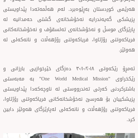
ستان بەڕێوەبرد. لەم هەڵمەتەدا پێداویستی
ەندرایە نەخۆشخانەی گشتی حەمدانیە لە
سڵ و نەخۆشخانەی تەلسقۆف و نەخۆشخانەکانی
رۆژئاوا، فریاکەوتنی رۆژهەڵات و نانەکەلی لە
ئەمڕۆ رێکەوتی ٣٠/١٠/٢٠١٨ دەزگای خێرخوازیی بارزانی و
رێکخراوی ”One World Medical Mission” بە مەبەستی
کەرتی تەندرووستی لە ناوچەکەدا پێداویستی
ۆ هەرسێ نەخۆشخانەکانی فریاکەوتنی رۆژئاوا،
رۆژهەڵات و نانەکەلی لەپارێزگای هەولێر دابین