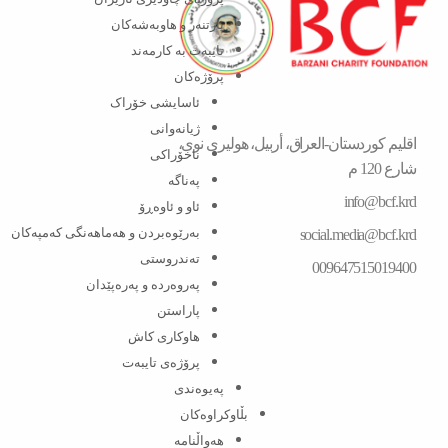
پارتنەر و هاوبەشەکان
تایبەت بە کارمەند
پرۆژەکان
ئاسایشی خۆراک
ژیانەوانی
اقلیم كوردستان-العراق، أربیل، هولیری نوی،
ناخۆراکی
شارع 120 م
پەناگە
info@bcf.krd
ئاو و ئاوەڕۆ
بەرێوەبردن و هەماهەنگی کەمپەکان
social.media@bcf.krd
تەندروستی
009647515019400
پەروەردە و پەرەپێدان
پاراستن
هاوکاری کاش
پرۆژەی تایبەت
پەیوەندی
بڵاوکراوەکان
هەواڵنامە