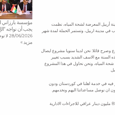
مؤسسة بارزاني الخ
 في مدينة أربيل المعرضة لشحة المياه، نظمت
يجب أن نواجه “الإ
ب في مدينة اربيل، وتستمر الحملة لمدة شهر
28/06/2026
لا تو
مزید »
وصرح قائلا: نحن لدينا سنويا مشروع ايصال
ه السنة مع الاسف الشديد بسبب تغيير
ى شحة المياه، ونحن نحاول في هذا المشروع
ر فيه في خدمة اهلنا في كوردستان ودون
ن ان نوصل مساعداتنا اليهم ونخدمهم.
جدير بالذكر، لهذا المشروع خصصت مؤسسة بارزاني الخيرية مبلغ 85 مليون دينار عراقي للاجراءات الادارية