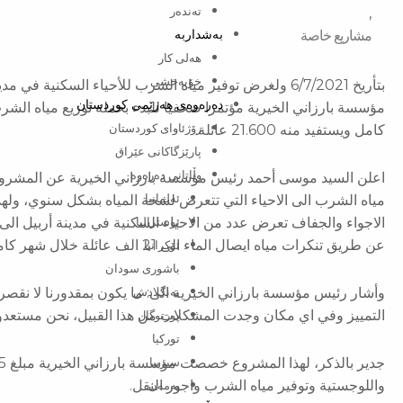
,
تەندەر
مشاريع خاصة
بەشداربە
هەلی کار
خۆبەخشی
بتأريخ 6/7/2021 ولغرض توفير مياه الشرب للأحياء السكنية
دەرەوەی هەرێمی کوردستان
مؤسسة بارزاني الخيرية مؤتمرا صحفيا للبدء بحملة توزيع مياه الشر
كامل ويستفيد منه 21.600 عائلة.
رۆژئاوای کوردستان
پارێزگاکانی عێراق
وڵاتانی دەرەوە
اعلن السيد موسى أحمد رئيس مؤسسة بارزاني الخيرية عن المشروع 
مياه الشرب الى الاحياء التي تتعرض لشحة المياه بشكل سنوي، ولهذ
ئەلمانیا
الاجواء والجفاف تعرض عدد من الاحياء السكنية في مدينة أربيل ال
ئوسترالیا
عن طريق تنكرات مياه ايصال الماء الى 21 الف عائلة خلال شهر كامل.
ئۆکرانیا
باشوری سودان
وأشار رئيس مؤسسة بارزاني الخيرية الى: ما يكون بمقدورنا لا نقص
بەنگلادش
التمييز وفي اي مكان وجدت المشكلات من هذا القبيل، نحن مستعدو
پورتوگال
تورکیا
سیربیا
واللوجستية وتوفير مياه الشرب واجور النقل.
یەمەن