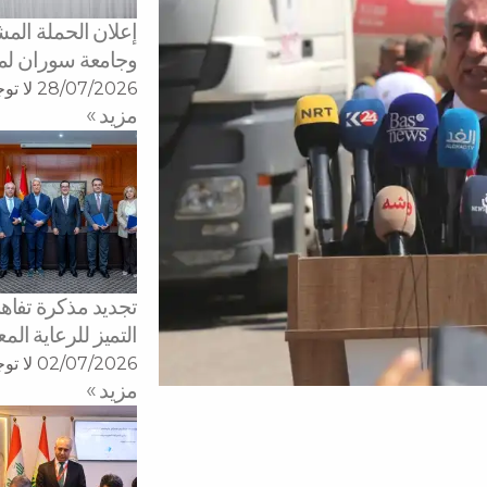
إعلان الحملة الم
وجامعة سوران ل
28/07/2026
لا تو
مزید »
تجديد مذكرة تفاه
التميز للرعاية ال
02/07/2026
لا تو
مزید »