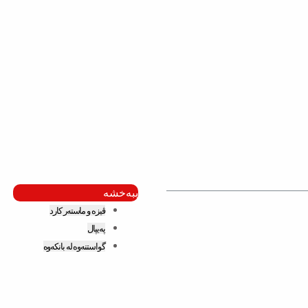
ببەخشە
ڤیزە و ماستەر کارد
پەیپال
گواستنەوە لە بانکەوە