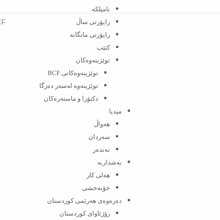
نامیلکە
CF
راپۆرتی ساڵ
راپۆرتی مانگانە
کتێب
توێژینەوەکان
توێژینەوەکانی BCF​
توێژینەوە لەسەر دەزگا
دکتۆرا و ماستەرەکان
میدیا
‌‌هەواڵ
سه‌ردان
تەندەر
بەشداربە
هەلی کار
خۆبەخشی
دەرەوەی هەرێمی کوردستان
رۆژئاوای کوردستان