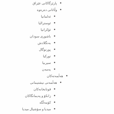
پارێزگاکانی عێراق
وڵاتانی دەرەوە
ئەلمانیا
ئوسترالیا
ئۆکرانیا
باشوری سودان
بەنگلادش
پورتوگال
تورکیا
سیربیا
یەمەن
هەڵمەتەکان
هەڵمەتی نیشتیمانی
قوتابخانەکان
زانکۆ و پەیمانگاکان
کۆمەڵگە
میدیا و سۆشیال میدیا