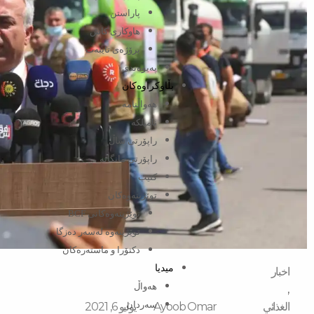
پاراستن
هاوکاری کاش
پرۆژەی تایبەت
پەیوەندی
بڵاوکراوەکان
هەواڵنامە
نامیلکە
راپۆرتی ساڵ
راپۆرتی مانگانە
کتێب
توێژینەوەکان
توێژینەوەکانی BCF​
توێژینەوە لەسەر دەزگا
دکتۆرا و ماستەرەکان
میدیا
اخبار
‌‌هەواڵ
,
سه‌ردان
الغذائي
Ayoob Omar
يوليو 6, 2021