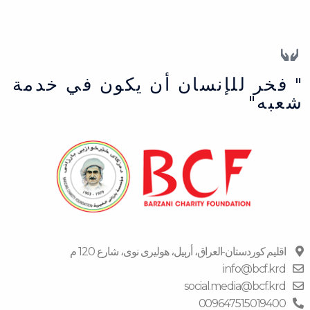
" فخر للإنسان أن يكون في خدمة
شعبه"
اقلیم كوردستان-العراق، أربیل، هولیری نوی، شارع 120 م
info@bcf.krd
social.media@bcf.krd
009647515019400