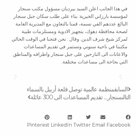
في هذا الجانب اعلن السيد بيرديان مسؤول مكتب سنجار
لمؤسسة بارزاني الخيرية: بناء على طلب سكان جبل سنجار
البالغ عددهم الفي نسمة، قمنا بالتعاون مع المديرية العامة
لصحة محافظة دهوك، بتجهيز الادوية ومستلزمات طبية
لمركز شيخ شرف الدين. وقال : نحن فتحنا في الوقت الحالي
مكتبنا في ناحية سنوني ونستمر في تقديم المساعدات
والاعانات الى النازحين على جبل سنجار واطرافه والمناطق
التي بحاجة الى مساعدات مختلفة.
Next
Prev
السابق
منظمة عالمية توصل قلعة أربيل بالسماء
التالى
سنجار… تقديم المساعدات الى 300 عائلة
Pinterest
LinkedIn
Twitter
Email
Facebook