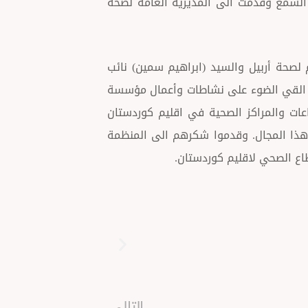
ة MAIN النرويجية، وتم توفير (200) أجهزة السمع وقدمت الى المديرية العامة لصحة
لصحة أربيل والسيد (ابراهيم سمين) نائب
 الخيرية وممثل منظمة MAIN النرويجية، القي الضوء على نشاطات وأعمال مؤسسة
عات والمراكز الصحية في اقليم كوردستان
هذا المجال. وقدموا شكرهم الى المنظمة
اع الصحي لاقليم كوردستان.
Next
التالى