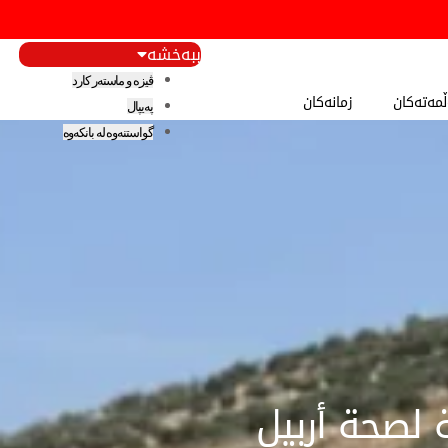
ببەخشە
ڤیزە و ماستەر کارد
مەتەکان
زمانەکان
پەیپال
گواستنەوە لە بانکەوە