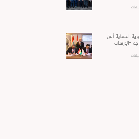
يقات
ية: لحماية أمن
جه “الإرهاب
يقات