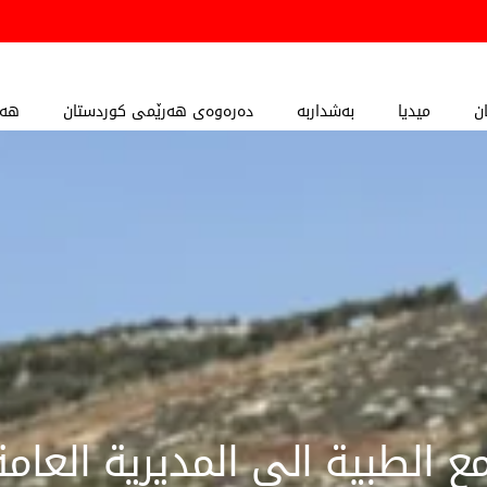
ن
میدیا
بەشداربە
دەرەوەی هەرێمی کوردستان
هەڵ