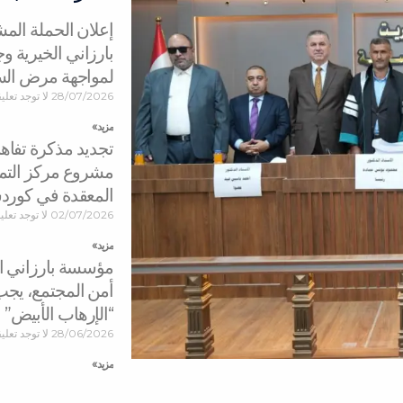
إعلان الحملة ال
بارزاني الخيرية 
لمواجهة مرض ال
28/07/2026
لا توجد تعلي
مزید »
تجديد مذكرة تفاه
مشروع مركز التمي
المعقدة في كورد
02/07/2026
لا توجد تعل
مزید »
مؤسسة بارزاني الخ
أمن المجتمع، يجب
“الإرهاب الأبيض”
28/06/2026
لا توجد تعلي
مزید »