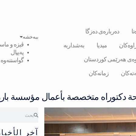
ا
دەربارەی دەزگا
ببەخشە
ڤیزە و ماست
راوەکان
میدیا
بەشداربە
پەیپال
ەی هەرێمی کوردستان
گواستنەوە ل
تەکان
زمانەکان
ة دكتوراه متخصصة بأعمال مؤسسة بارزا
Search
Search
آخر الأخبار