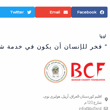
Twitter
Email
Facebook
" فخر للإنسان أن يكون في خدمة ش
اقلیم كوردستان-العراق، أربیل، هولیری نوی،
شارع 120 م
info@bcf.krd