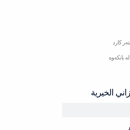
ەر کارد
ە بانکەوە
ني الخيرية