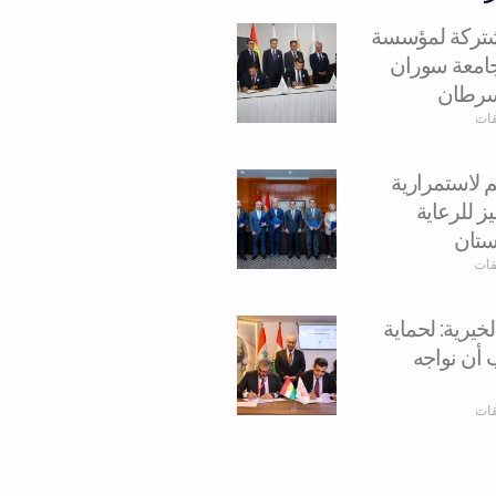
مشتركة لمؤسسة
وجامعة سوران
سرطان
قات
م لاستمرارية
ز للرعاية
ستان
يقات
يرية: لحماية
 أن نواجه
قات