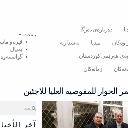
ا
دەربارەی دەزگا
ببەخشە
ڤیزە و ماست
راوەکان
میدیا
بەشداربە
پەیپال
ەی هەرێمی کوردستان
گواستنەوە ل
تەکان
زمانەکان
الحوار للمفوضية العليا للاجئين
Search
Search
آخر الأخبار