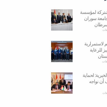
مشتركة لمؤسسة
وجامعة سوران
سرطان
قات
م لاستمرارية
ز للرعاية
ستان
يقات
يرية: لحماية
 أن نواجه
قات