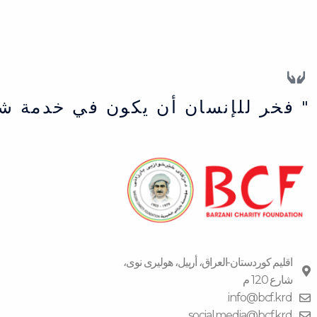
" فخر للإنسان أن يكون في خدمة ش
اقلیم كوردستان-العراق، أربیل، هولیری نوی،
شارع 120 م
info@bcf.krd
social.media@bcf.krd