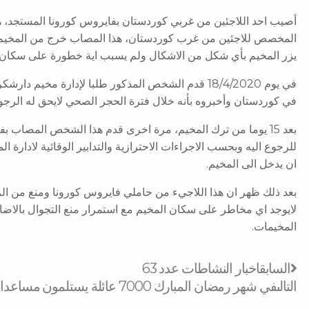
أصيب احد اللاجئين من غربي كوردستان بفايروس كورونا المستجد، 
يزر المخيم بأي شكل من الاشكال ولم يسبب اية خطورة على سكان
في يوم 18/4/2020 قدم الشخص المذكور طلبا لإدارة مخ
في كوردستان وأخبروه بأنه خلال فترة الحجر الصحي لايحق له الرجو
بعد 15 يوما من ترك المخيم، مرة اخرى قدم هذا الشخص المصاب ب
للرجوع اليه وبحسب الاجراءات الاحترازية والتدابير الوقائية لادار
ان يدخل الى المخيم.
بعد ذلك ظهر ان هذا اللاجيء من حاملي فايروس كورونا ومنع من ال
لايوجد اي مخاطر على سكان المخيم مع استمرار منع التجوال بالاضاف
المخيمات.
Prev
السابق
اخبار النشاطات عدد 63
التالى
في شهر رمضان المبارك 7000 عائلة يستلمون مساعدات غذائية