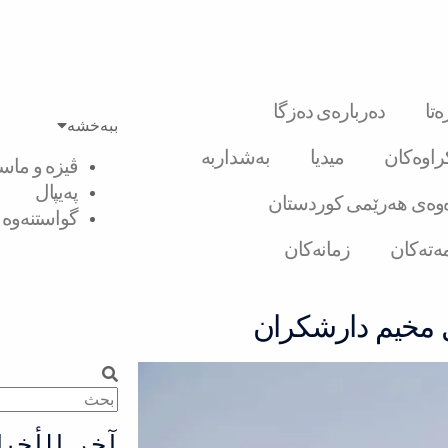
تا
دەربارەی دەزگا
ببەخشە
کراوەکان
میدیا
بەشداربە
ڤیزە و ماست
پەیپال
وەی هەرێمی کوردستان
گواستنەوە ل
ەتەکان
زمانەکان
 مخيم دارشكران
Search
Search
آخر الأخبا