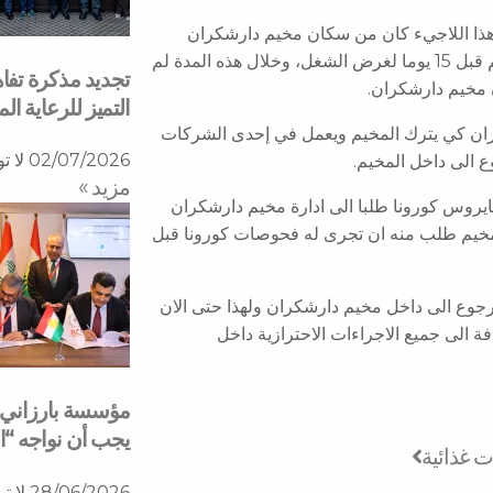
هذا اللاجيء كان من سكان مخيم دارشكران
المخصص للاجئين من غرب كوردستان، هذا المصاب خرج من المخيم قبل 15 يوما لغرض الشغل، وخلال هذه المدة لم
تجديد مذكرة تفا
 مخيم دارشكران.
التميز للرعاية ا
يم دارشكران كي يترك المخيم ويعمل في إحدى الشركات
02/07/2026
لا ت
ع الى داخل المخيم.
مزید »
فايروس كورونا طلبا الى ادارة مخيم دارشكران
ة المخيم طلب منه ان تجرى له فحوصات كورونا قبل
رجوع الى داخل مخيم دارشكران ولهذا حتى الان
ة الى جميع الاجراءات الاحترازية داخل
مؤسسة بارزاني ال
Next
يجب أن نواجه “ا
28/06/2026
لا ت